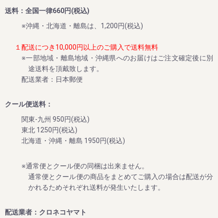
い!!
送料：全国一律660円(税込)
そんな想いで、今年も早期ご予約スタート!!!!
※沖縄・北海道・離島は、1,200円(税込)
１配送につき10,000円以上のご購入で送料無料
2024/06/04
※一部地域・離島地域・沖縄県へのお届けはご注文確定後に別
途送料を頂戴致します。
新食感冷凍スイーツ「生クリームぱんだ」の販売を再開しま
配送業者：日本郵便
した
平素は格別のご高配を賜り厚く御礼申し上げます。
クール便送料：
今回、生クリームぱんだ（青うめ、柚子、みかん味）の販売
を再開させていただきました。
関東-九州 950円(税込)
これから暑い日々が続きますので、ぜひ和歌山特産品の冷た
東北 1250円(税込)
北海道・沖縄・離島 1950円(税込)
2024/05/28
※通常便とクール便の同梱は出来ません。
オンラインショップで「THE梅干ししょっぱMAX」の販売開
通常便とクール便の商品をまとめてご購入の場合は配送が分
始のお知らせ
かれるためそれぞれ送料が発生いたします。
平素は格別のご高配を賜り厚く御礼申し上げます。
今回、塩分20%超えの超しょっぱい梅干し「THE梅干ししょ
配送業者：クロネコヤマト
っぱMAX」をオンラインショップでも販売致します。