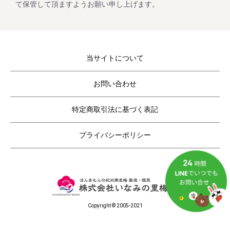
5月8日(月曜日) ～
て保管して頂ますようお願い申し上げます。
休業日後は、大変混雑が予想されますのであらかじめのご注
当サイトについて
2023/02/01
コロナ終息祈願「梅まつり企画」開催！
お問い合わせ
毎年大好評をいただいてる梅企画です。
期間は２月１日よりスタート。
特定商取引法に基づく表記
ご家庭用の紀州南高梅がお得にお買い求めいただけます。
さらに今回もキャンペーン期間中にお買上げいただいたお客
様全員に「梅エキス飴」をプレゼントします。
プライバシーポリシー
2022/11/25
年末年始期間中の営業日の営業のお知らせ
Copyright © 2005-2021
平素は格別のご高配を賜り厚く御礼申し上げます。
表記の件、下記の通りご案内させていただきます。
何かとご迷惑をお掛け致しますが、何卒ご理解とご協力を賜