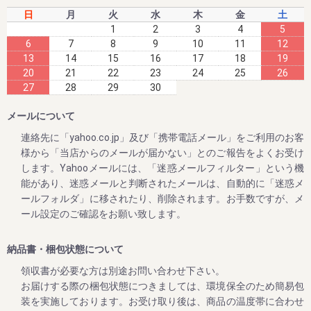
今まさに収穫中の梅干しを、昔ながらのしそ味で漬け込ん
日
月
火
水
木
金
土
だ、紀州南高梅 しそ漬け 1.2kg。
1
2
3
4
5
いつもご愛顧いただいている皆様に、いち早くお届けした
6
7
8
9
10
11
12
い!!
13
14
15
16
17
18
19
20
21
22
23
24
25
26
そんな想いで、今年も早期ご予約スタート!!!!
27
28
29
30
メールについて
2023/04/26
連絡先に「yahoo.co.jp」及び「携帯電話メール」をご利用のお客
様から「当店からのメールが届かない」とのご報告をよくお受け
ゴールデンウィークの営業のお知らせ
します。Yahooメールには、「迷惑メールフィルター」という機
平素は格別のご高配を賜り厚く御礼申し上げます。
能があり、迷惑メールと判断されたメールは、自動的に「迷惑メ
表記の件、下記の通りご案内させていただきます。
ールフォルダ」に移されたり、削除されます。お手数ですが、メ
何かとご迷惑をお掛け致しますが、何卒ご理解とご協力を賜
ール設定のご確認をお願い致します。
りますよう宜しくお願い致します。
【休業日】
納品書・梱包状態について
4月29日(土曜日) 、 4月30日（日曜日）
領収書が必要な方は別途お問い合わせ下さい。
5月3日(水曜日) ～ ５月7日（日曜日）
お届けする際の梱包状態につきましては、環境保全のため簡易包
【平常通り営業】
装を実施しております。お受け取り後は、商品の温度帯に合わせ