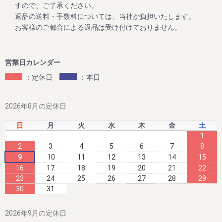
この度、2023年12月25日までの期間中、高級南高梅のご家
すので、ご了承ください。
庭用梅干1kg×2個セットと1kg×3個セットが大変お得にお買
返品の送料・手数料については、当社が負担いたします。
い求めいただけるお買い得企画を開催します。また、期間中
お客様のご都合による返品は受け付けておりません。
当企画の商品をご購入いただいたお客様全員に「金山寺み
そ」もプレゼント！
ぜひお得なこの機会に本場紀州南高梅の梅干しをご賞味くだ
営業日カレンダー
：定休日
：本日
2023/06/09
夏のお買い得企画 ～夏のダブル企画のご案内～
2026年8月の定休日
毎年大好評をいただいてる梅企画です。
日
月
火
水
木
金
土
期間は８月末まで。
1
2
3
4
5
6
7
8
9
10
11
12
13
14
15
16
17
18
19
20
21
22
2023/06/09
23
24
25
26
27
28
29
新梅ご予約開始！ ～夏のダブル企画のご案内～
30
31
８月末までに早期ご予約承り中!!
2026年9月の定休日