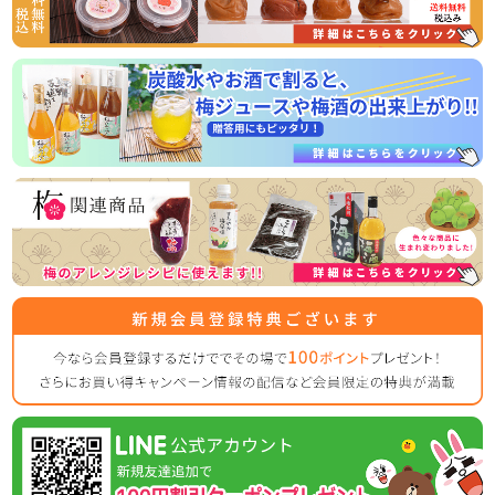
った、相性抜群の商品です！
常温商品のため、お届け後すぐお召し上がりいただけますの
2026/03/31
ゴールデンウイークの営業のお知らせ
平素は格別のご高配を賜り厚く御礼申し上げます。
表記の件、下記の通りご案内させていただきます。
何かとご迷惑をお掛け致しますが、何卒ご理解とご協力を賜
りますよう宜しくお願い致します。
【休業日】
4月29日(水曜日)
5月2日(土曜日) ～ 5月6日（水曜日）
【平常通り営業】
5月7日(木曜日) ～
休業日後は、大変混雑が予想されますのであらかじめのご注