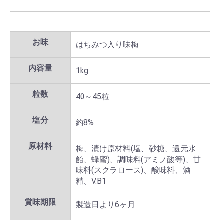
お味
はちみつ入り味梅
内容量
1kg
粒数
40～45粒
塩分
約8%
原材料
梅、漬け原材料(塩、砂糖、還元水
飴、蜂蜜)、調味料(アミノ酸等)、甘
味料(スクラロース)、酸味料、酒
精、V.B1
賞味期限
製造日より6ヶ月