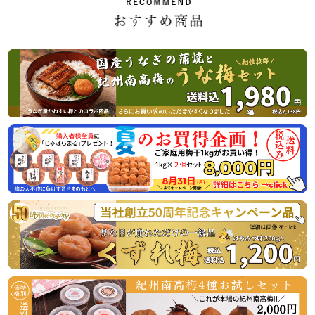
休業日後は、大変混雑が予想されますのであらかじめのご注
2026/07/01
ご家庭用の紀州南高梅がお買い得「夏のお買い得企画」開始
のお知らせ
この度、オンラインショップでの梅の販売数量を確保できま
したので、ご家庭用梅干1kg×2個セットが大変お得にお買い
求めいただける夏のお買い得企画を8月31日（月）まで開催
させていただきます。
またご購入者様特典として「じゃばらまる」を1本プレゼン
トさせていただきます。この機会にぜひご賞味くださいま
2026/04/06
うなぎ屋かわすい様とのコラボ商品！国産うなぎと梅の相性
抜群！うな梅セットの販売開始
国産うなぎの蒲焼と山椒、最高級の紀州南高梅がセットにな