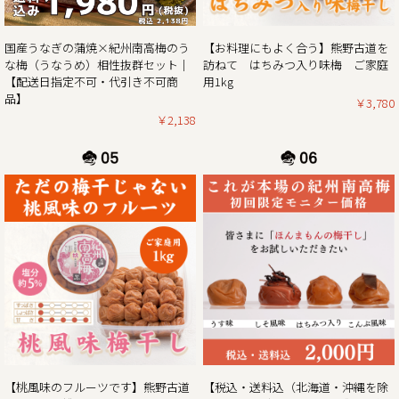
2025/02/01
紀州南高梅がお買い得な春の花まつり企画 & ご購入でポイン
【お料理にもよく合う】熊野古道を
国産うなぎの蒲焼×紀州南高梅のう
ト5倍プレゼントのダブルキャンペーン開催！！
訪ねて はちみつ入り味梅 ご家庭
な梅（うなうめ）相性抜群セット｜
用1kg
【配送日指定不可・代引き不可商
この度、ご家庭用梅干1kg×2個セットが大変お得にお買い求
品】
￥3,780
めいただけるお買い得企画を開催させていただきます。ま
￥2,138
た、期間中当企画の商品をご購入いただいたお客様全員に
「梅エキス飴」もプレゼント！
さらにダブルキャンペーンとして、今ならショップ内の全商
品を対象にご購入時に通常のポイント5倍プレゼント！
ぜひお得なこの機会に本場紀州南高梅の梅干しをご賞味くだ
2025/01/06
2025年新春梅干しお買得企画のご案内｜紀州南高梅ご家庭用
1kg×2個セットを税込・送料込みのお買い得価格にて販売
この度、ご家庭用梅干1kg×2個セットが大変お得にお買い求
めいただけるお買い得企画を開催します。また、期間中当企
画の商品をご購入いただいたお客様全員に「梅エキス飴」も
【桃風味のフルーツです】熊野古道
【税込・送料込（北海道・沖縄を除
プレゼント！