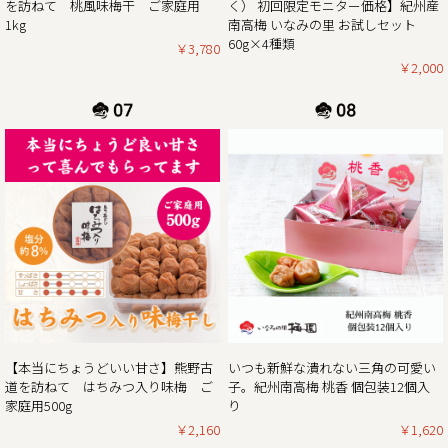
を訪ねて 桃風味梅干 ご家庭用
く） 初回限定モニター価格】紀州産
ぜひお得なこの機会に本場紀州南高梅の梅干しをご賞味くだ
1kg
南高梅 いなみの里 お試しセット
60g×4種類
￥3,780
￥2,000
2024/12/13
年末年始期間中の営業日の営業のお知らせ
平素は格別のご高配を賜り厚く御礼申し上げます。
表記の件、下記の通りご案内させていただきます。
何かとご迷惑をお掛け致しますが、何卒ご理解とご協力を賜
りますよう宜しくお願い致します。
2024年12月21日（土曜日）お正月前出荷ご注文受付最終日
※2024年12月21日（土曜日）以降の注文分は2025年1月7日
（火曜日）以降の出荷。
2024年12月27日（金曜日）
最終出荷日
【本当にちょうどいい甘さ】熊野古
いつも新鮮な潰れない三角の可愛い
2024年12月29日（日曜日）～ 2025年1月5日（日曜
道を訪ねて はちみつ入り味梅 ご
子。紀州南高梅 桃香 個包装12個入
日） 休 業 日
家庭用500g
り
2025年1月6日（月曜
￥2,160
￥1,620
日） 平常通り営業