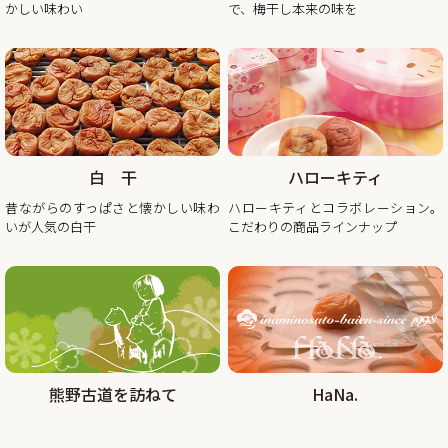
休業日後は、大変混雑が予想されますのであらかじめのご注
かしい味わい
で、梅干し本来の味を
2025/11/10
秋・冬の梅干しお買い得企画を開催！2025年最終セール
この度、ご家庭用梅干1kg×2個セットが大変お得にお買い求
めいただけるお買い得企画を開催します。また、期間中当企
画の商品をご購入いただいたお客様全員に「金山寺味噌」も
白 干
ハローキティ
プレゼント！
昔ながらのすっぱさと懐かしい味わ
ハローキティとコラボレーション。
昨年の100年に1度の梅の大凶作に続き、和歌山県全体で今年
いが人気の白干
こだわりの商品ラインナップ
の4月に降った雹（ひょう）被害により、2年連続の梅の大凶
作となり梅の収量は例年の半分〜3割となりました。そんな
中でも天災にも負けず強く育った梅を皆さまの元へお届けし
たい、そんな想いから秋冬のお買い得企画を開催させていた
2025/08/29
熊野古道を訪ねて
HaNa.
大好評!!夏の紀州南高梅お買い得企画を9月30日まで延長しま
す
この度、オンラインショップでの梅の販売数量を確保できま