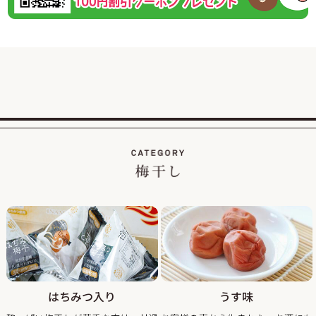
2026/02/01
紀州南高梅のご家庭用が大変お得な梅まつり企画を開
催！
この度、ご家庭用梅干1kg×2個セットが税込・送料込み8000
円と大変お得にお買い求めいただける大人気のお買い得企画
を開催します。
また、期間中当企画の商品をご購入いただいたお客様全員に
「梅エキス飴」もプレゼント！
2026/01/19
【当社創立50周年記念キャンペーン】紀州南高梅のくずれ梅
を大特価、送料込・税込1,200円で販売！
平素は格別のご高配を賜り厚く御礼申し上げます。
おかげさまで当社は創立50周年を迎え、皆さまへの感謝の気
持ちを込めて、【当社創立50周年記念キャンペーン】紀州南
高梅のくずれ梅を大特価、送料込・税込1,200円で販売させ
ていただきます。
はちみつ入り
うす味
見た目が少し崩れただけで味は一級品のくずれ梅をぜひこの