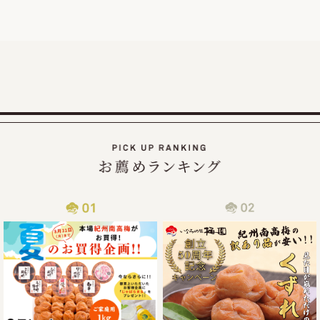
したので、ご家庭用梅干1kg×2個セットが大変お得にお買い
求めいただける夏のお買い得企画を9月30日（火）まで延長
2025/07/30
カムチャッカ半島付近でおきた地震の津波による商品配送遅
延について
2025年7月30日にカムチャッカ半島付近で起きた地震による
津波の影響で、物流がストップしてしまい、納期通りに商品
をお届けすることが現状困難となってしまっております。
従いまして商品到着まで通常よりお時間を頂戴する事となっ
2025/06/14
梅の大凶作にも負けず紀州南高梅の「夏のお買い得企画」開
催!!
この度、ご家庭用梅干1kg×2個セットが大変お得にお買い求
めいただける夏のお買い得企画を8月31日（日）まで開催さ