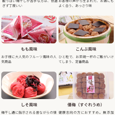
酸っぱい梅干しが苦手な方は、甘過
お客様の声から生まれた、お酒にも
ぎず丁度いい
よく合う、あっさり味
2025/11/21
年末年始期間中の営業日の営業のお知らせ
平素は格別のご高配を賜り厚く御礼申し上げます。
表記の件、下記の通りご案内させていただきます。
何かとご迷惑をお掛け致しますが、何卒ご理解とご協力を賜
りますよう宜しくお願い致します。
もも風味
こんぶ風味
2025年12月20日（土曜日）お正月前出荷ご注文受付最終日
お子様に大人気のフルーツ風味の人
ひと粒で、お茶碗一杯のご飯がいけ
※2025年12月20日（土曜日）以降の注文分は2026年1月6日
気商品
てしまう、定番商品
（火曜日）以降の出荷。
2025年12月26日（金曜日）
最終出荷日
2025年12月28日（土曜日）～ 2026年1月4日（日曜
日） 休 業 日
2026年1月5日（月曜
日） 平常通り営業
しそ風味
優梅（すぐれうめ）
※出荷開始は2026年1月6日（火曜日）より順次発送。
梅干し通に指示される昔ながらの懐
健康志向の方におすすめ。無添加