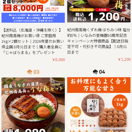
せていただきます。また、期間中当企画の商品をご購入いた
だいたお客様全員に和歌山県北山村が原産のじゃばらを使っ
たジュース「じゃばらまる」もプレゼント！
昨年の100年に1度の梅の大凶作に続き、和歌山県全体で今年
紀州南高梅くずれ梅 はちみつ味 塩分
【送料込（北海道・沖縄を除く）】
の4月に降った雹（ひょう）被害により、2年連続の梅の大凶
約8％｜いなみの里梅園50周年記念
紀州南高梅がお買い得 ご家庭用
作となり梅の収量は例年の半分〜3割の見込みとなりまし
キャンペーン大特価商品【配送日指
1kg×2個セット｜2026年夏のお買い
た。そんな中でも天災にも負けず強く育った梅を皆さまの元
定不可・代引き不可商品】｜8月31
得企画 8月31日まで｜購入者全員に
へお届けしたい、そんな想いから夏のお買い得企画を開催さ
日まで
「じゃばらまる」をプレゼント
￥1,200
￥8,000
2025/05/13
生クリームぱんだ感謝還元セール!!｜生クリームぱんだ21個
セットを大特価販売中!!
皆さまに親しまれた和歌山のジャイアントパンダが6月で中
国に返還となります。
「今までありがとう」の感謝を気持ちを込めて、生クリーム
ぱんだ感謝還元セールを開催させていただきます。
生クリームぱんだ21個セットが大特価!!ぜひこの機会をお見