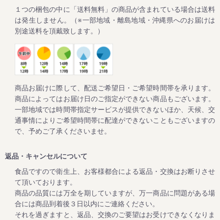
１つの梱包の中に「送料無料」の商品が含まれている場合は送料
これからますます暑くなりますので、外作業やスポーツ時の
塩分補給や友達との話題に。
は発生しません。（※一部地域・離島地域・沖縄県へのお届けは
一度食べると超しょっぱいけど病みつきになると、リピータ
別途送料を頂戴致します。）
2024/02/01
ご家庭用の梅干しが大変お買い得な「春の花まつり企画」を
開催！
商品お届けに際して、配送ご希望日・ご希望時間帯を承ります。
商品によってはお届け日のご指定ができない商品もございます。
毎年大好評をいただいてる梅企画です。
一部地域では時間帯指定サービスが提供できないほか、天候、交
期間は２月１日よりスタート。
通事情によりご希望時間帯に配達ができないこともございますの
ご家庭用の紀州南高梅がお得にお買い求めいただけます。
で、予めご了承くださいませ。
さらに今回もキャンペーン期間中にお買上げいただいたお客
様全員に「梅エキス飴」をプレゼントします。
返品・キャンセルについて
食品ですので衛生上、お客様都合による返品・交換はお断りさせ
て頂いております。
2023/10/12
商品の品質には万全を期していますが、万一商品に問題がある場
高級南高梅がお買い得！秋・冬お買い得キャンペーン開催
合には商品到着後３日以内にご連絡ください。
（12月25日まで）
それを過ぎますと、返品、交換のご要望はお受けできなくなりま