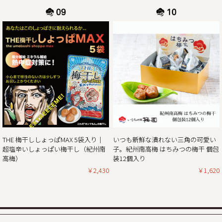
※出荷開始は2025年1月7日（火曜日）より順次発送。
休業日後は、大変混雑が予想されますのであらかじめのご注
2024/11/01
11月1日より当ショップのお買い物で「ポイント5倍付与キャ
ンペーン」開催!!
平素は格別のご高配を賜り厚く御礼申し上げます。
現在、毎年大好評いただいている「秋・冬お買い得企画」を
開催しておりますが、合わせて11月1日より当ショップのお
買い物で通常のポイント5倍付与キャンペーンを開催してお
ります。
THE 梅干ししょっぱMAX 5袋入り｜
いつも新鮮な潰れない三角の可愛い
（ポイントは商品の税別価格を元に計算しております）
超塩辛いしょっぱい梅干し（紀州南
子。紀州南高梅 はちみつの梅干 個包
とてもお得なダブルキャンペーンとなっていますので、ぜひ
高梅）
装12個入り
この機会にほんまもんの梅の味「紀州南高梅」をご賞味くだ
￥2,430
￥1,620
2024/10/25
秋・冬の梅干しお買い得企画を開催！2024年最終セール