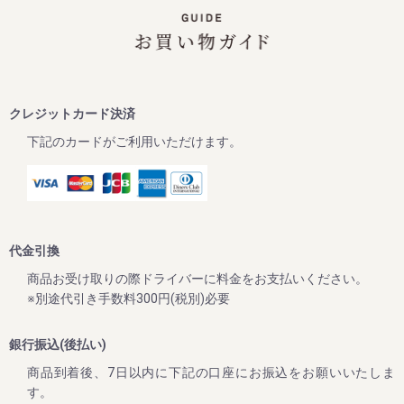
この度、ご家庭用梅干1kg×2個セットが大変お得にお買い求
めいただけるお買い得企画を開催します。また、期間中当企
画の商品をご購入いただいたお客様全員に「金山寺味噌」も
プレゼント！
ぜひお得なこの機会に本場紀州南高梅の梅干しをご賞味くだ
クレジットカード決済
下記のカードがご利用いただけます。
2024/10/01
【2024年10月1日より】原料価格高騰に伴う納入価格変更に
ついて
平素は格別のご高配を賜り厚く御礼申し上げます。
先日よりメールマガジンやLINE公式アカウント等でご案内を
代金引換
させていただいておりましたが、本年度の青梅が近年にない
大凶作となり、また原料価格の高騰、資材、運搬費、人件費
商品お受け取りの際ドライバーに料金をお支払いください。
全てにおいての値上げなどにより、価格の見直しを余儀なく
※別途代引き手数料300円(税別)必要
される状況となりました。
銀行振込(後払い)
皆様への誠に心苦しいお願い事ではございますが、2024年
10月1日より商品の価格改正（値上げ）を行わせていただき
商品到着後、7日以内に下記の口座にお振込をお願いいたしま
ますので、何卒ご理解くださいますようお願い申し上げま
す。