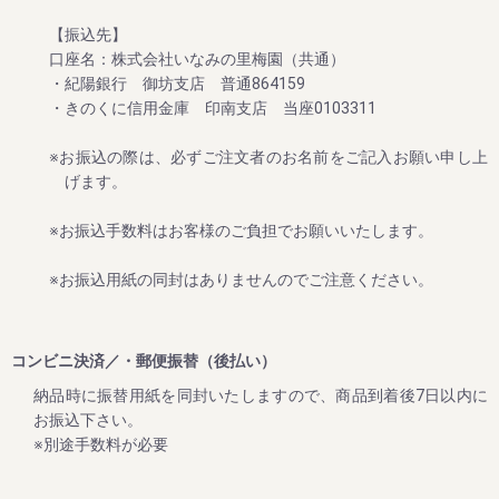
【振込先】
2024/06/12
口座名：株式会社いなみの里梅園（共通）
・紀陽銀行 御坊支店 普通864159
夏のお買い得企画：ご家庭用梅干しが大変お買い得！ ～夏
のダブル企画のご案内～
・きのくに信用金庫 印南支店 当座0103311
毎年大好評をいただいてる梅企画です。
※お振込の際は、必ずご注文者のお名前をご記入お願い申し上
これからますます暑くなりますが、夏バテ・熱中症対策にぜ
げます。
ひご賞味ください。
期間は８月末まで。
※お振込手数料はお客様のご負担でお願いいたします。
※お振込用紙の同封はありませんのでご注意ください。
2024/06/12
新梅ご予約開始！ ～夏のダブル企画のご案内～
コンビニ決済／・郵便振替（後払い）
８月末までに早期ご予約承り中!!
納品時に振替用紙を同封いたしますので、商品到着後7日以内に
今まさに収穫中の2024年の梅干しを、昔ながらのしそ味で漬
お振込下さい。
け込んだ、紀州南高梅 しそ漬け 1.2kg。
※別途手数料が必要
いつもご愛顧いただいている皆様に、いち早くお届けした