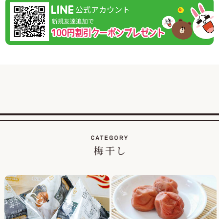
休業日後は、大変混雑が予想されますのであらかじめのご注
2026/02/01
紀州南高梅のご家庭用が大変お得な梅まつり企画を開
催！
この度、ご家庭用梅干1kg×2個セットが税込・送料込み8000
円と大変お得にお買い求めいただける大人気のお買い得企画
を開催します。
また、期間中当企画の商品をご購入いただいたお客様全員に
「梅エキス飴」もプレゼント！
2026/01/19
【当社創立50周年記念キャンペーン】紀州南高梅のくずれ梅
を大特価、送料込・税込1,200円で販売！
平素は格別のご高配を賜り厚く御礼申し上げます。
おかげさまで当社は創立50周年を迎え、皆さまへの感謝の気
持ちを込めて、【当社創立50周年記念キャンペーン】紀州南