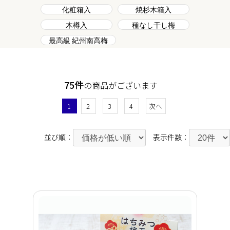
化粧箱入
焼杉木箱入
木樽入
種なし干し梅
最高級 紀州南高梅
75件
の商品がございます
1
2
3
4
次へ
並び順：
表示件数：