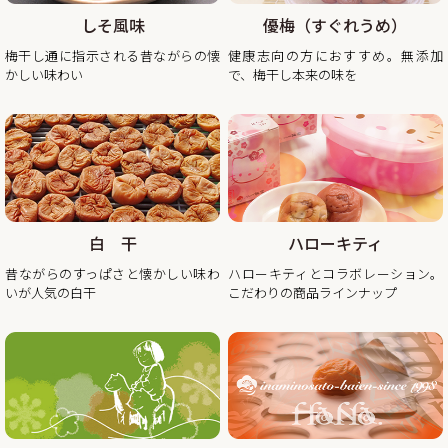
日） 平常通り営業
しそ風味
優梅（すぐれうめ）
※出荷開始は2026年1月6日（火曜日）より順次発送。
梅干し通に指示される昔ながらの懐
健康志向の方におすすめ。無添加
休業日後は、大変混雑が予想されますのであらかじめのご注
かしい味わい
で、梅干し本来の味を
2025/11/10
秋・冬の梅干しお買い得企画を開催！2025年最終セール
この度、ご家庭用梅干1kg×2個セットが大変お得にお買い求
めいただけるお買い得企画を開催します。また、期間中当企
画の商品をご購入いただいたお客様全員に「金山寺味噌」も
白 干
ハローキティ
プレゼント！
昔ながらのすっぱさと懐かしい味わ
ハローキティとコラボレーション。
昨年の100年に1度の梅の大凶作に続き、和歌山県全体で今年
いが人気の白干
こだわりの商品ラインナップ
の4月に降った雹（ひょう）被害により、2年連続の梅の大凶
作となり梅の収量は例年の半分〜3割となりました。そんな
中でも天災にも負けず強く育った梅を皆さまの元へお届けし
たい、そんな想いから秋冬のお買い得企画を開催させていた
2025/08/29