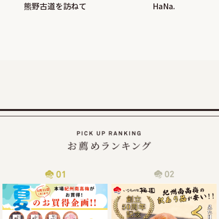
熊野古道を訪ねて
HaNa.
大好評!!夏の紀州南高梅お買い得企画を9月30日まで延長しま
す
この度、オンラインショップでの梅の販売数量を確保できま
したので、ご家庭用梅干1kg×2個セットが大変お得にお買い
求めいただける夏のお買い得企画を9月30日（火）まで延長
2025/07/30
カムチャッカ半島付近でおきた地震の津波による商品配送遅
延について
2025年7月30日にカムチャッカ半島付近で起きた地震による
津波の影響で、物流がストップしてしまい、納期通りに商品
をお届けすることが現状困難となってしまっております。
従いまして商品到着まで通常よりお時間を頂戴する事となっ
2025/06/14
梅の大凶作にも負けず紀州南高梅の「夏のお買い得企画」開