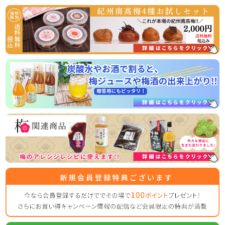
うなぎ屋かわすい様とのコラボ商品！国産うなぎと梅の相性
抜群！うな梅セットの販売開始
国産うなぎの蒲焼と山椒、最高級の紀州南高梅がセットにな
った、相性抜群の商品です！
常温商品のため、お届け後すぐお召し上がりいただけますの
2026/03/31
ゴールデンウイークの営業のお知らせ
平素は格別のご高配を賜り厚く御礼申し上げます。
表記の件、下記の通りご案内させていただきます。
何かとご迷惑をお掛け致しますが、何卒ご理解とご協力を賜
りますよう宜しくお願い致します。
【休業日】
4月29日(水曜日)
5月2日(土曜日) ～ 5月6日（水曜日）
【平常通り営業】
5月7日(木曜日) ～