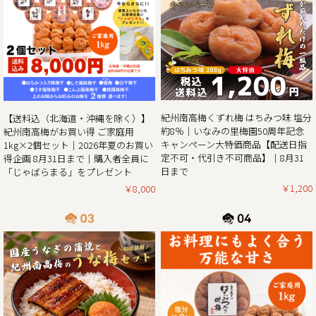
催!!
この度、ご家庭用梅干1kg×2個セットが大変お得にお買い求
めいただける夏のお買い得企画を8月31日（日）まで開催さ
せていただきます。また、期間中当企画の商品をご購入いた
だいたお客様全員に和歌山県北山村が原産のじゃばらを使っ
たジュース「じゃばらまる」もプレゼント！
昨年の100年に1度の梅の大凶作に続き、和歌山県全体で今年
紀州南高梅くずれ梅 はちみつ味 塩分
【送料込（北海道・沖縄を除く）】
の4月に降った雹（ひょう）被害により、2年連続の梅の大凶
約8％｜いなみの里梅園50周年記念
紀州南高梅がお買い得 ご家庭用
作となり梅の収量は例年の半分〜3割の見込みとなりまし
キャンペーン大特価商品【配送日指
1kg×2個セット｜2026年夏のお買い
た。そんな中でも天災にも負けず強く育った梅を皆さまの元
定不可・代引き不可商品】｜8月31
得企画 8月31日まで｜購入者全員に
へお届けしたい、そんな想いから夏のお買い得企画を開催さ
日まで
「じゃばらまる」をプレゼント
￥1,200
￥8,000
2025/05/13
生クリームぱんだ感謝還元セール!!｜生クリームぱんだ21個
セットを大特価販売中!!
皆さまに親しまれた和歌山のジャイアントパンダが6月で中
国に返還となります。
「今までありがとう」の感謝を気持ちを込めて、生クリーム
ぱんだ感謝還元セールを開催させていただきます。