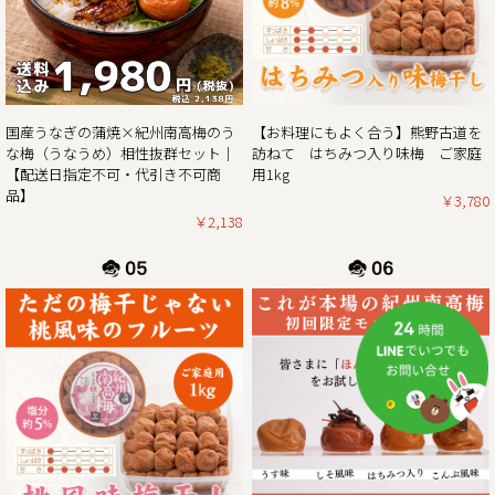
生クリームぱんだ21個セットが大特価!!ぜひこの機会をお見
2025/02/01
紀州南高梅がお買い得な春の花まつり企画 & ご購入でポイン
【お料理にもよく合う】熊野古道を
国産うなぎの蒲焼×紀州南高梅のう
ト5倍プレゼントのダブルキャンペーン開催！！
訪ねて はちみつ入り味梅 ご家庭
な梅（うなうめ）相性抜群セット｜
用1kg
【配送日指定不可・代引き不可商
この度、ご家庭用梅干1kg×2個セットが大変お得にお買い求
品】
￥3,780
めいただけるお買い得企画を開催させていただきます。ま
￥2,138
た、期間中当企画の商品をご購入いただいたお客様全員に
「梅エキス飴」もプレゼント！
さらにダブルキャンペーンとして、今ならショップ内の全商
品を対象にご購入時に通常のポイント5倍プレゼント！
ぜひお得なこの機会に本場紀州南高梅の梅干しをご賞味くだ
2025/01/06
2025年新春梅干しお買得企画のご案内｜紀州南高梅ご家庭用
1kg×2個セットを税込・送料込みのお買い得価格にて販売