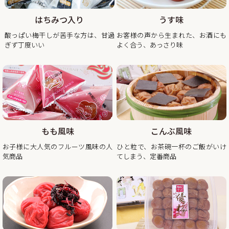
高梅のくずれ梅を大特価、送料込・税込1,200円で販売させ
ていただきます。
はちみつ入り
うす味
見た目が少し崩れただけで味は一級品のくずれ梅をぜひこの
酸っぱい梅干しが苦手な方は、甘過
お客様の声から生まれた、お酒にも
ぎず丁度いい
よく合う、あっさり味
2025/11/21
年末年始期間中の営業日の営業のお知らせ
平素は格別のご高配を賜り厚く御礼申し上げます。
表記の件、下記の通りご案内させていただきます。
何かとご迷惑をお掛け致しますが、何卒ご理解とご協力を賜
りますよう宜しくお願い致します。
もも風味
こんぶ風味
2025年12月20日（土曜日）お正月前出荷ご注文受付最終日
お子様に大人気のフルーツ風味の人
ひと粒で、お茶碗一杯のご飯がいけ
※2025年12月20日（土曜日）以降の注文分は2026年1月6日
気商品
てしまう、定番商品
（火曜日）以降の出荷。
2025年12月26日（金曜日）
最終出荷日
2025年12月28日（土曜日）～ 2026年1月4日（日曜
日） 休 業 日
2026年1月5日（月曜