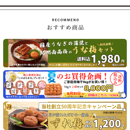
8月10日（月曜日） 最終出荷日
8月11日（火曜日）～ 8月16日（日曜日） 休 業 日
8月17日（月曜日） 平常通り営業
休業日後は、大変混雑が予想されますのであらかじめのご注
2026/07/01
ご家庭用の紀州南高梅がお買い得「夏のお買い得企画」開始
のお知らせ
この度、オンラインショップでの梅の販売数量を確保できま
したので、ご家庭用梅干1kg×2個セットが大変お得にお買い
求めいただける夏のお買い得企画を8月31日（月）まで開催
させていただきます。
またご購入者様特典として「じゃばらまる」を1本プレゼン
トさせていただきます。この機会にぜひご賞味くださいま
2026/04/06