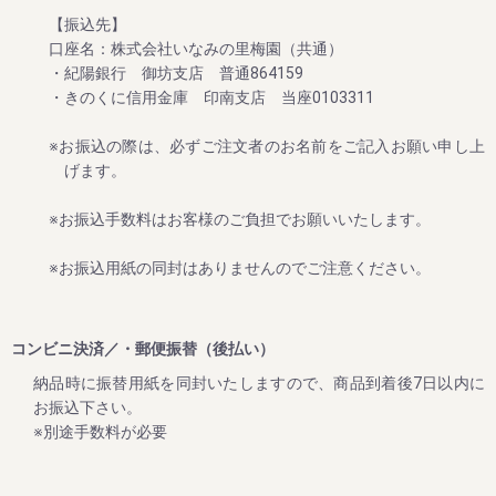
【振込先】
2024/06/12
口座名：株式会社いなみの里梅園（共通）
・紀陽銀行 御坊支店 普通864159
夏のお買い得企画：ご家庭用梅干しが大変お買い得！ ～夏
のダブル企画のご案内～
・きのくに信用金庫 印南支店 当座0103311
毎年大好評をいただいてる梅企画です。
※お振込の際は、必ずご注文者のお名前をご記入お願い申し上
これからますます暑くなりますが、夏バテ・熱中症対策にぜ
げます。
ひご賞味ください。
期間は８月末まで。
※お振込手数料はお客様のご負担でお願いいたします。
※お振込用紙の同封はありませんのでご注意ください。
2024/06/12
新梅ご予約開始！ ～夏のダブル企画のご案内～
コンビニ決済／・郵便振替（後払い）
８月末までに早期ご予約承り中!!
納品時に振替用紙を同封いたしますので、商品到着後7日以内に
今まさに収穫中の2024年の梅干しを、昔ながらのしそ味で漬
お振込下さい。
け込んだ、紀州南高梅 しそ漬け 1.2kg。
※別途手数料が必要
いつもご愛顧いただいている皆様に、いち早くお届けした
い!!