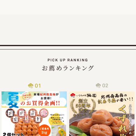
したので、ご家庭用梅干1kg×2個セットが大変お得にお買い
求めいただける夏のお買い得企画を9月30日（火）まで延長
2025/07/30
カムチャッカ半島付近でおきた地震の津波による商品配送遅
延について
2025年7月30日にカムチャッカ半島付近で起きた地震による
津波の影響で、物流がストップしてしまい、納期通りに商品
をお届けすることが現状困難となってしまっております。
従いまして商品到着まで通常よりお時間を頂戴する事となっ
2025/06/14
梅の大凶作にも負けず紀州南高梅の「夏のお買い得企画」開
催!!
この度、ご家庭用梅干1kg×2個セットが大変お得にお買い求
めいただける夏のお買い得企画を8月31日（日）まで開催さ
せていただきます。また、期間中当企画の商品をご購入いた