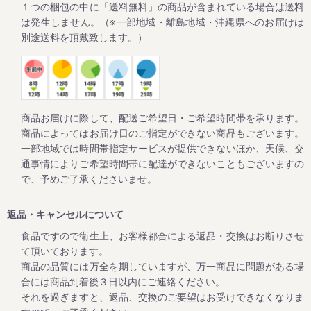
１つの梱包の中に「送料無料」の商品が含まれている場合は送料
これからますます暑くなりますので、外作業やスポーツ時の
塩分補給や友達との話題に。
は発生しません。（※一部地域・離島地域・沖縄県へのお届けは
一度食べると超しょっぱいけど病みつきになると、リピータ
別途送料を頂戴致します。）
2024/02/01
ご家庭用の梅干しが大変お買い得な「春の花まつり企画」を
開催！
商品お届けに際して、配送ご希望日・ご希望時間帯を承ります。
商品によってはお届け日のご指定ができない商品もございます。
毎年大好評をいただいてる梅企画です。
一部地域では時間帯指定サービスが提供できないほか、天候、交
期間は２月１日よりスタート。
通事情によりご希望時間帯に配達ができないこともございますの
ご家庭用の紀州南高梅がお得にお買い求めいただけます。
で、予めご了承くださいませ。
さらに今回もキャンペーン期間中にお買上げいただいたお客
様全員に「梅エキス飴」をプレゼントします。
返品・キャンセルについて
食品ですので衛生上、お客様都合による返品・交換はお断りさせ
て頂いております。
2023/10/12
商品の品質には万全を期していますが、万一商品に問題がある場
高級南高梅がお買い得！秋・冬お買い得キャンペーン開催
合には商品到着後３日以内にご連絡ください。
（12月25日まで）
それを過ぎますと、返品、交換のご要望はお受けできなくなりま