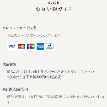
この度、ご家庭用梅干1kg×2個セットが大変お得にお買い求
めいただけるお買い得企画を開催します。また、期間中当企
画の商品をご購入いただいたお客様全員に「金山寺味噌」も
プレゼント！
ぜひお得なこの機会に本場紀州南高梅の梅干しをご賞味くだ
クレジットカード決済
下記のカードがご利用いただけます。
2024/10/01
【2024年10月1日より】原料価格高騰に伴う納入価格変更に
ついて
平素は格別のご高配を賜り厚く御礼申し上げます。
先日よりメールマガジンやLINE公式アカウント等でご案内を
代金引換
させていただいておりましたが、本年度の青梅が近年にない
大凶作となり、また原料価格の高騰、資材、運搬費、人件費
商品お受け取りの際ドライバーに料金をお支払いください。
全てにおいての値上げなどにより、価格の見直しを余儀なく
※別途代引き手数料300円(税別)必要
される状況となりました。
銀行振込(後払い)
皆様への誠に心苦しいお願い事ではございますが、2024年
10月1日より商品の価格改正（値上げ）を行わせていただき
商品到着後、7日以内に下記の口座にお振込をお願いいたしま
ますので、何卒ご理解くださいますようお願い申し上げま
す。