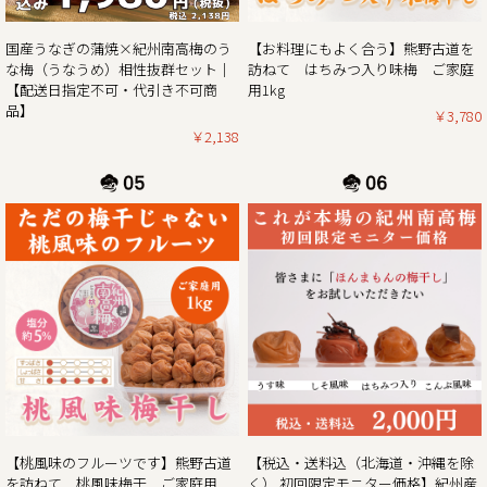
2025/02/01
紀州南高梅がお買い得な春の花まつり企画 & ご購入でポイン
【お料理にもよく合う】熊野古道を
国産うなぎの蒲焼×紀州南高梅のう
ト5倍プレゼントのダブルキャンペーン開催！！
訪ねて はちみつ入り味梅 ご家庭
な梅（うなうめ）相性抜群セット｜
用1kg
【配送日指定不可・代引き不可商
この度、ご家庭用梅干1kg×2個セットが大変お得にお買い求
品】
￥3,780
めいただけるお買い得企画を開催させていただきます。ま
￥2,138
た、期間中当企画の商品をご購入いただいたお客様全員に
「梅エキス飴」もプレゼント！
さらにダブルキャンペーンとして、今ならショップ内の全商
品を対象にご購入時に通常のポイント5倍プレゼント！
ぜひお得なこの機会に本場紀州南高梅の梅干しをご賞味くだ
2025/01/06
2025年新春梅干しお買得企画のご案内｜紀州南高梅ご家庭用
1kg×2個セットを税込・送料込みのお買い得価格にて販売
この度、ご家庭用梅干1kg×2個セットが大変お得にお買い求
めいただけるお買い得企画を開催します。また、期間中当企
画の商品をご購入いただいたお客様全員に「梅エキス飴」も
【桃風味のフルーツです】熊野古道
【税込・送料込（北海道・沖縄を除
プレゼント！
を訪ねて 桃風味梅干 ご家庭用
く） 初回限定モニター価格】紀州産