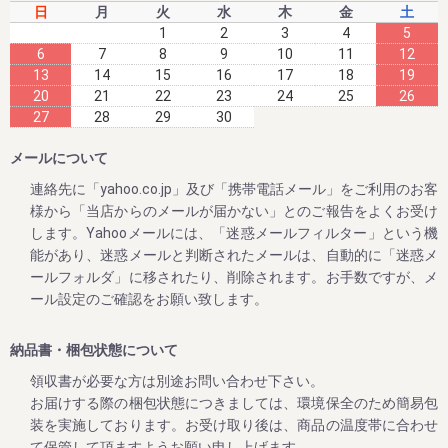
日
月
火
水
木
金
土
だ、紀州南高梅 しそ漬け 1.2kg。
1
2
3
4
5
いつもご愛顧いただいている皆様に、いち早くお届けした
6
7
8
9
10
11
12
い!!
13
14
15
16
17
18
19
20
21
22
23
24
25
26
そんな想いで、今年も早期ご予約スタート!!!!
27
28
29
30
メールについて
2023/04/26
連絡先に「yahoo.co.jp」及び「携帯電話メール」をご利用のお客
様から「当店からのメールが届かない」とのご報告をよくお受け
ゴールデンウィークの営業のお知らせ
します。Yahooメールには、「迷惑メールフィルター」という機
平素は格別のご高配を賜り厚く御礼申し上げます。
能があり、迷惑メールと判断されたメールは、自動的に「迷惑メ
表記の件、下記の通りご案内させていただきます。
ールフォルダ」に移されたり、削除されます。お手数ですが、メ
何かとご迷惑をお掛け致しますが、何卒ご理解とご協力を賜
ール設定のご確認をお願い致します。
りますよう宜しくお願い致します。
【休業日】
納品書・梱包状態について
4月29日(土曜日) 、 4月30日（日曜日）
領収書が必要な方は別途お問い合わせ下さい。
5月3日(水曜日) ～ ５月7日（日曜日）
お届けする際の梱包状態につきましては、環境保全のため簡易包
【平常通り営業】
装を実施しております。お受け取り後は、商品の温度帯に合わせ
5月8日(月曜日) ～
て保管して頂ますようお願い申し上げます。