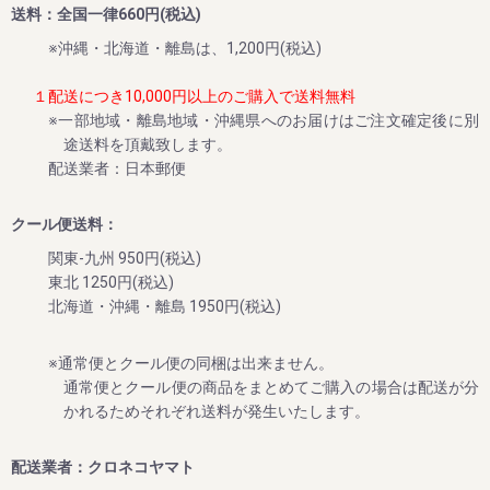
送料：全国一律660円(税込)
そんな想いで、今年も早期ご予約スタート!!!!
※沖縄・北海道・離島は、1,200円(税込)
１配送につき10,000円以上のご購入で送料無料
2024/06/04
※一部地域・離島地域・沖縄県へのお届けはご注文確定後に別
途送料を頂戴致します。
新食感冷凍スイーツ「生クリームぱんだ」の販売を再開しま
配送業者：日本郵便
した
平素は格別のご高配を賜り厚く御礼申し上げます。
クール便送料：
今回、生クリームぱんだ（青うめ、柚子、みかん味）の販売
を再開させていただきました。
関東-九州 950円(税込)
これから暑い日々が続きますので、ぜひ和歌山特産品の冷た
東北 1250円(税込)
北海道・沖縄・離島 1950円(税込)
2024/05/28
※通常便とクール便の同梱は出来ません。
オンラインショップで「THE梅干ししょっぱMAX」の販売開
通常便とクール便の商品をまとめてご購入の場合は配送が分
始のお知らせ
かれるためそれぞれ送料が発生いたします。
平素は格別のご高配を賜り厚く御礼申し上げます。
今回、塩分20%超えの超しょっぱい梅干し「THE梅干ししょ
配送業者：クロネコヤマト
っぱMAX」をオンラインショップでも販売致します。