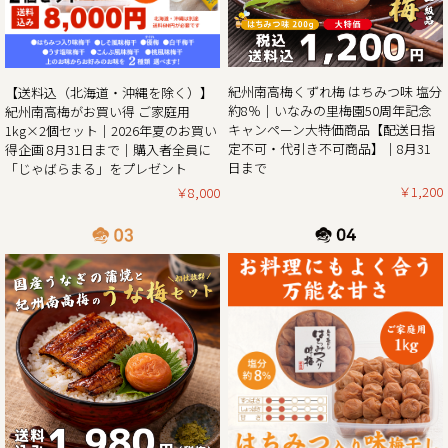
だいたお客様全員に和歌山県北山村が原産のじゃばらを使っ
たジュース「じゃばらまる」もプレゼント！
昨年の100年に1度の梅の大凶作に続き、和歌山県全体で今年
紀州南高梅くずれ梅 はちみつ味 塩分
【送料込（北海道・沖縄を除く）】
の4月に降った雹（ひょう）被害により、2年連続の梅の大凶
約8％｜いなみの里梅園50周年記念
紀州南高梅がお買い得 ご家庭用
作となり梅の収量は例年の半分〜3割の見込みとなりまし
キャンペーン大特価商品【配送日指
1kg×2個セット｜2026年夏のお買い
た。そんな中でも天災にも負けず強く育った梅を皆さまの元
定不可・代引き不可商品】｜8月31
得企画 8月31日まで｜購入者全員に
へお届けしたい、そんな想いから夏のお買い得企画を開催さ
日まで
「じゃばらまる」をプレゼント
￥1,200
￥8,000
2025/05/13
生クリームぱんだ感謝還元セール!!｜生クリームぱんだ21個
セットを大特価販売中!!
皆さまに親しまれた和歌山のジャイアントパンダが6月で中
国に返還となります。
「今までありがとう」の感謝を気持ちを込めて、生クリーム
ぱんだ感謝還元セールを開催させていただきます。
生クリームぱんだ21個セットが大特価!!ぜひこの機会をお見