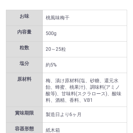
お味
桃風味梅干
内容量
500g
粒数
20～25粒
塩分
約5%
原材料
梅、漬け原材料(塩、砂糖、還元水
飴、蜂蜜、桃果汁)、調味料(アミノ
酸等)、甘味料(スクラロース)、酸味
料、酒精、香料、V.B1
賞味期限
製造日より6ヶ月
容器形態
紙木箱