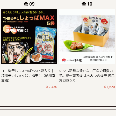
休業日後は、大変混雑が予想されますのであらかじめのご注
2024/11/01
11月1日より当ショップのお買い物で「ポイント5倍付与キャ
ンペーン」開催!!
平素は格別のご高配を賜り厚く御礼申し上げます。
現在、毎年大好評いただいている「秋・冬お買い得企画」を
開催しておりますが、合わせて11月1日より当ショップのお
買い物で通常のポイント5倍付与キャンペーンを開催してお
ります。
THE 梅干ししょっぱMAX 5袋入り｜
いつも新鮮な潰れない三角の可愛い
（ポイントは商品の税別価格を元に計算しております）
超塩辛いしょっぱい梅干し（紀州南
子。紀州南高梅 はちみつの梅干 個包
とてもお得なダブルキャンペーンとなっていますので、ぜひ
高梅）
装12個入り
この機会にほんまもんの梅の味「紀州南高梅」をご賞味くだ
￥2,430
￥1,620
2024/10/25
秋・冬の梅干しお買い得企画を開催！2024年最終セール