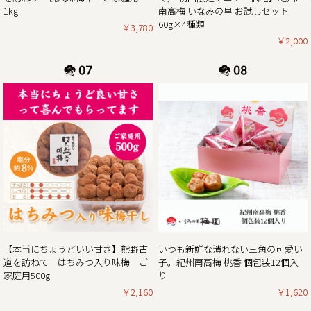
ぜひお得なこの機会に本場紀州南高梅の梅干しをご賞味くだ
1kg
南高梅 いなみの里 お試しセット
60g×4種類
￥3,780
￥2,000
2024/12/13
年末年始期間中の営業日の営業のお知らせ
平素は格別のご高配を賜り厚く御礼申し上げます。
表記の件、下記の通りご案内させていただきます。
何かとご迷惑をお掛け致しますが、何卒ご理解とご協力を賜
りますよう宜しくお願い致します。
2024年12月21日（土曜日）お正月前出荷ご注文受付最終日
※2024年12月21日（土曜日）以降の注文分は2025年1月7日
（火曜日）以降の出荷。
2024年12月27日（金曜日）
最終出荷日
【本当にちょうどいい甘さ】熊野古
いつも新鮮な潰れない三角の可愛い
2024年12月29日（日曜日）～ 2025年1月5日（日曜
道を訪ねて はちみつ入り味梅 ご
子。紀州南高梅 桃香 個包装12個入
日） 休 業 日
家庭用500g
り
2025年1月6日（月曜
￥2,160
￥1,620
日） 平常通り営業
※出荷開始は2025年1月7日（火曜日）より順次発送。