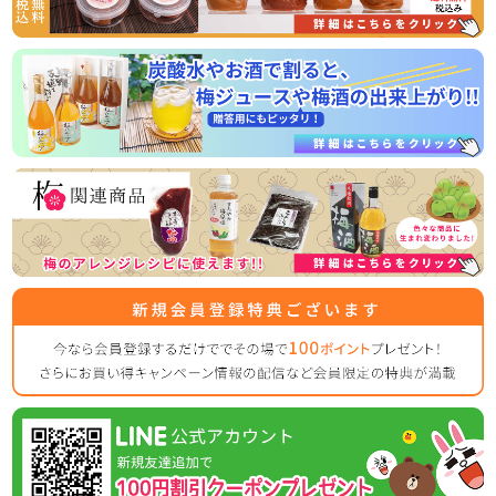
常温商品のため、お届け後すぐお召し上がりいただけますの
2026/03/31
ゴールデンウイークの営業のお知らせ
平素は格別のご高配を賜り厚く御礼申し上げます。
表記の件、下記の通りご案内させていただきます。
何かとご迷惑をお掛け致しますが、何卒ご理解とご協力を賜
りますよう宜しくお願い致します。
【休業日】
4月29日(水曜日)
5月2日(土曜日) ～ 5月6日（水曜日）
【平常通り営業】
5月7日(木曜日) ～
休業日後は、大変混雑が予想されますのであらかじめのご注