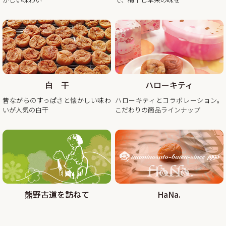
2025/11/10
秋・冬の梅干しお買い得企画を開催！2025年最終セール
この度、ご家庭用梅干1kg×2個セットが大変お得にお買い求
めいただけるお買い得企画を開催します。また、期間中当企
画の商品をご購入いただいたお客様全員に「金山寺味噌」も
白 干
ハローキティ
プレゼント！
昔ながらのすっぱさと懐かしい味わ
ハローキティとコラボレーション。
昨年の100年に1度の梅の大凶作に続き、和歌山県全体で今年
いが人気の白干
こだわりの商品ラインナップ
の4月に降った雹（ひょう）被害により、2年連続の梅の大凶
作となり梅の収量は例年の半分〜3割となりました。そんな
中でも天災にも負けず強く育った梅を皆さまの元へお届けし
たい、そんな想いから秋冬のお買い得企画を開催させていた
2025/08/29
熊野古道を訪ねて
HaNa.
大好評!!夏の紀州南高梅お買い得企画を9月30日まで延長しま
す
この度、オンラインショップでの梅の販売数量を確保できま