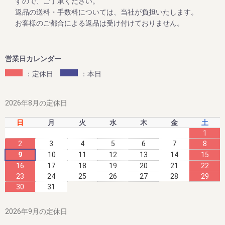
この度、2023年12月25日までの期間中、高級南高梅のご家
すので、ご了承ください。
庭用梅干1kg×2個セットと1kg×3個セットが大変お得にお買
返品の送料・手数料については、当社が負担いたします。
い求めいただけるお買い得企画を開催します。また、期間中
お客様のご都合による返品は受け付けておりません。
当企画の商品をご購入いただいたお客様全員に「金山寺み
そ」もプレゼント！
ぜひお得なこの機会に本場紀州南高梅の梅干しをご賞味くだ
営業日カレンダー
：定休日
：本日
2023/06/09
夏のお買い得企画 ～夏のダブル企画のご案内～
2026年8月の定休日
毎年大好評をいただいてる梅企画です。
日
月
火
水
木
金
土
期間は８月末まで。
1
2
3
4
5
6
7
8
9
10
11
12
13
14
15
16
17
18
19
20
21
22
2023/06/09
23
24
25
26
27
28
29
新梅ご予約開始！ ～夏のダブル企画のご案内～
30
31
８月末までに早期ご予約承り中!!
2026年9月の定休日
今まさに収穫中の梅干しを、昔ながらのしそ味で漬け込ん