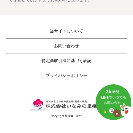
休業日後は、大変混雑が予想されますのであらかじめのご注
当サイトについて
2023/02/01
コロナ終息祈願「梅まつり企画」開催！
お問い合わせ
毎年大好評をいただいてる梅企画です。
期間は２月１日よりスタート。
特定商取引法に基づく表記
ご家庭用の紀州南高梅がお得にお買い求めいただけます。
さらに今回もキャンペーン期間中にお買上げいただいたお客
様全員に「梅エキス飴」をプレゼントします。
プライバシーポリシー
2022/11/25
年末年始期間中の営業日の営業のお知らせ
Copyright © 2005-2021
平素は格別のご高配を賜り厚く御礼申し上げます。
表記の件、下記の通りご案内させていただきます。
何かとご迷惑をお掛け致しますが、何卒ご理解とご協力を賜