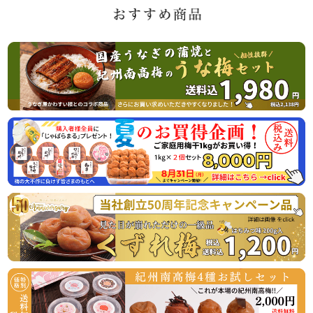
休業日後は、大変混雑が予想されますのであらかじめのご注
2026/07/01
ご家庭用の紀州南高梅がお買い得「夏のお買い得企画」開始
のお知らせ
この度、オンラインショップでの梅の販売数量を確保できま
したので、ご家庭用梅干1kg×2個セットが大変お得にお買い
求めいただける夏のお買い得企画を8月31日（月）まで開催
させていただきます。
またご購入者様特典として「じゃばらまる」を1本プレゼン
トさせていただきます。この機会にぜひご賞味くださいま
2026/04/06
うなぎ屋かわすい様とのコラボ商品！国産うなぎと梅の相性
抜群！うな梅セットの販売開始
国産うなぎの蒲焼と山椒、最高級の紀州南高梅がセットにな
った、相性抜群の商品です！