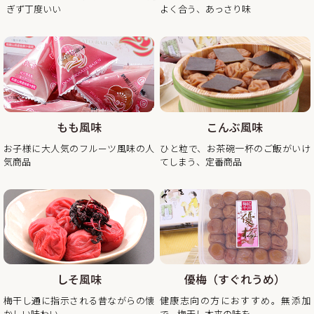
ぎず丁度いい
よく合う、あっさり味
2025/11/21
年末年始期間中の営業日の営業のお知らせ
平素は格別のご高配を賜り厚く御礼申し上げます。
表記の件、下記の通りご案内させていただきます。
何かとご迷惑をお掛け致しますが、何卒ご理解とご協力を賜
りますよう宜しくお願い致します。
もも風味
こんぶ風味
2025年12月20日（土曜日）お正月前出荷ご注文受付最終日
お子様に大人気のフルーツ風味の人
ひと粒で、お茶碗一杯のご飯がいけ
※2025年12月20日（土曜日）以降の注文分は2026年1月6日
気商品
てしまう、定番商品
（火曜日）以降の出荷。
2025年12月26日（金曜日）
最終出荷日
2025年12月28日（土曜日）～ 2026年1月4日（日曜
日） 休 業 日
2026年1月5日（月曜
日） 平常通り営業
しそ風味
優梅（すぐれうめ）
※出荷開始は2026年1月6日（火曜日）より順次発送。
梅干し通に指示される昔ながらの懐
健康志向の方におすすめ。無添加
休業日後は、大変混雑が予想されますのであらかじめのご注
かしい味わい
で、梅干し本来の味を