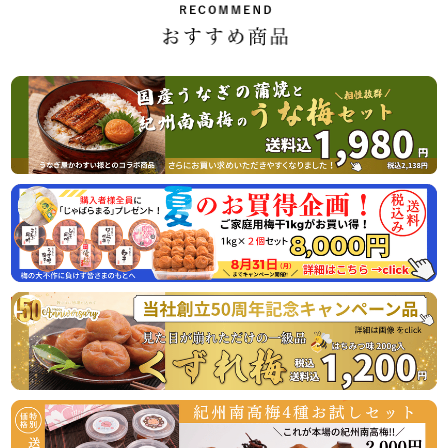
8月17日（月曜日） 平常通り営業
休業日後は、大変混雑が予想されますのであらかじめのご注
2026/07/01
ご家庭用の紀州南高梅がお買い得「夏のお買い得企画」開始
のお知らせ
この度、オンラインショップでの梅の販売数量を確保できま
したので、ご家庭用梅干1kg×2個セットが大変お得にお買い
求めいただける夏のお買い得企画を8月31日（月）まで開催
させていただきます。
またご購入者様特典として「じゃばらまる」を1本プレゼン
トさせていただきます。この機会にぜひご賞味くださいま
2026/04/06
うなぎ屋かわすい様とのコラボ商品！国産うなぎと梅の相性
抜群！うな梅セットの販売開始
国産うなぎの蒲焼と山椒、最高級の紀州南高梅がセットにな