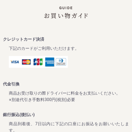
この度、ご家庭用梅干1kg×2個セットが大変お得にお買い求
めいただけるお買い得企画を開催します。また、期間中当企
画の商品をご購入いただいたお客様全員に「金山寺味噌」も
プレゼント！
ぜひお得なこの機会に本場紀州南高梅の梅干しをご賞味くだ
クレジットカード決済
下記のカードがご利用いただけます。
2024/10/01
【2024年10月1日より】原料価格高騰に伴う納入価格変更に
ついて
平素は格別のご高配を賜り厚く御礼申し上げます。
先日よりメールマガジンやLINE公式アカウント等でご案内を
代金引換
させていただいておりましたが、本年度の青梅が近年にない
大凶作となり、また原料価格の高騰、資材、運搬費、人件費
商品お受け取りの際ドライバーに料金をお支払いください。
全てにおいての値上げなどにより、価格の見直しを余儀なく
※別途代引き手数料300円(税別)必要
される状況となりました。
銀行振込(後払い)
皆様への誠に心苦しいお願い事ではございますが、2024年
10月1日より商品の価格改正（値上げ）を行わせていただき
商品到着後、7日以内に下記の口座にお振込をお願いいたしま
ますので、何卒ご理解くださいますようお願い申し上げま
す。