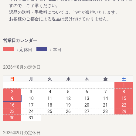
この度、2023年12月25日までの期間中、高級南高梅のご家
すので、ご了承ください。
庭用梅干1kg×2個セットと1kg×3個セットが大変お得にお買
返品の送料・手数料については、当社が負担いたします。
い求めいただけるお買い得企画を開催します。また、期間中
お客様のご都合による返品は受け付けておりません。
当企画の商品をご購入いただいたお客様全員に「金山寺み
そ」もプレゼント！
ぜひお得なこの機会に本場紀州南高梅の梅干しをご賞味くだ
営業日カレンダー
：定休日
：本日
2023/06/09
夏のお買い得企画 ～夏のダブル企画のご案内～
2026年8月の定休日
毎年大好評をいただいてる梅企画です。
日
月
火
水
木
金
土
期間は８月末まで。
1
2
3
4
5
6
7
8
9
10
11
12
13
14
15
16
17
18
19
20
21
22
2023/06/09
23
24
25
26
27
28
29
新梅ご予約開始！ ～夏のダブル企画のご案内～
30
31
８月末までに早期ご予約承り中!!
2026年9月の定休日