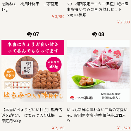
プレゼント！
を訪ねて 桃風味梅干 ご家庭用
く） 初回限定モニター価格】紀州産
ぜひお得なこの機会に本場紀州南高梅の梅干しをご賞味くだ
1kg
南高梅 いなみの里 お試しセット
60g×4種類
￥3,780
￥2,000
2024/12/13
年末年始期間中の営業日の営業のお知らせ
平素は格別のご高配を賜り厚く御礼申し上げます。
表記の件、下記の通りご案内させていただきます。
何かとご迷惑をお掛け致しますが、何卒ご理解とご協力を賜
りますよう宜しくお願い致します。
2024年12月21日（土曜日）お正月前出荷ご注文受付最終日
※2024年12月21日（土曜日）以降の注文分は2025年1月7日
（火曜日）以降の出荷。
2024年12月27日（金曜日）
最終出荷日
【本当にちょうどいい甘さ】熊野古
いつも新鮮な潰れない三角の可愛い
2024年12月29日（日曜日）～ 2025年1月5日（日曜
道を訪ねて はちみつ入り味梅 ご
子。紀州南高梅 桃香 個包装12個入
日） 休 業 日
家庭用500g
り
2025年1月6日（月曜
￥2,160
￥1,620
日） 平常通り営業