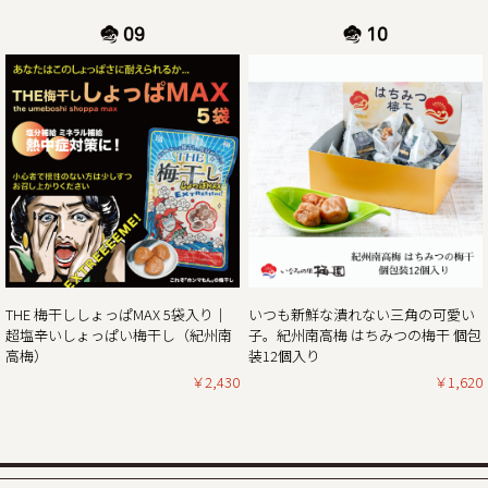
※出荷開始は2025年1月7日（火曜日）より順次発送。
休業日後は、大変混雑が予想されますのであらかじめのご注
2024/11/01
11月1日より当ショップのお買い物で「ポイント5倍付与キャ
ンペーン」開催!!
平素は格別のご高配を賜り厚く御礼申し上げます。
現在、毎年大好評いただいている「秋・冬お買い得企画」を
開催しておりますが、合わせて11月1日より当ショップのお
買い物で通常のポイント5倍付与キャンペーンを開催してお
ります。
THE 梅干ししょっぱMAX 5袋入り｜
いつも新鮮な潰れない三角の可愛い
（ポイントは商品の税別価格を元に計算しております）
超塩辛いしょっぱい梅干し（紀州南
子。紀州南高梅 はちみつの梅干 個包
とてもお得なダブルキャンペーンとなっていますので、ぜひ
高梅）
装12個入り
この機会にほんまもんの梅の味「紀州南高梅」をご賞味くだ
￥2,430
￥1,620
2024/10/25
秋・冬の梅干しお買い得企画を開催！2024年最終セール