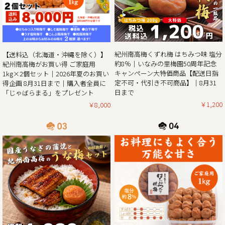
せていただきます。また、期間中当企画の商品をご購入いた
だいたお客様全員に和歌山県北山村が原産のじゃばらを使っ
たジュース「じゃばらまる」もプレゼント！
昨年の100年に1度の梅の大凶作に続き、和歌山県全体で今年
紀州南高梅くずれ梅 はちみつ味 塩分
【送料込（北海道・沖縄を除く）】
の4月に降った雹（ひょう）被害により、2年連続の梅の大凶
約8％｜いなみの里梅園50周年記念
紀州南高梅がお買い得 ご家庭用
作となり梅の収量は例年の半分〜3割の見込みとなりまし
キャンペーン大特価商品【配送日指
1kg×2個セット｜2026年夏のお買い
た。そんな中でも天災にも負けず強く育った梅を皆さまの元
定不可・代引き不可商品】｜8月31
得企画 8月31日まで｜購入者全員に
へお届けしたい、そんな想いから夏のお買い得企画を開催さ
日まで
「じゃばらまる」をプレゼント
￥1,200
￥8,000
2025/05/13
生クリームぱんだ感謝還元セール!!｜生クリームぱんだ21個
セットを大特価販売中!!
皆さまに親しまれた和歌山のジャイアントパンダが6月で中
国に返還となります。
「今までありがとう」の感謝を気持ちを込めて、生クリーム
ぱんだ感謝還元セールを開催させていただきます。
生クリームぱんだ21個セットが大特価!!ぜひこの機会をお見