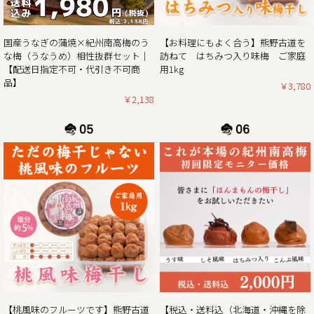
2025/02/01
紀州南高梅がお買い得な春の花まつり企画 & ご購入でポイン
【お料理にもよく合う】熊野古道を
国産うなぎの蒲焼×紀州南高梅のう
ト5倍プレゼントのダブルキャンペーン開催！！
訪ねて はちみつ入り味梅 ご家庭
な梅（うなうめ）相性抜群セット｜
用1kg
【配送日指定不可・代引き不可商
この度、ご家庭用梅干1kg×2個セットが大変お得にお買い求
品】
￥3,780
めいただけるお買い得企画を開催させていただきます。ま
￥2,138
た、期間中当企画の商品をご購入いただいたお客様全員に
「梅エキス飴」もプレゼント！
さらにダブルキャンペーンとして、今ならショップ内の全商
品を対象にご購入時に通常のポイント5倍プレゼント！
ぜひお得なこの機会に本場紀州南高梅の梅干しをご賞味くだ
2025/01/06
2025年新春梅干しお買得企画のご案内｜紀州南高梅ご家庭用
1kg×2個セットを税込・送料込みのお買い得価格にて販売
この度、ご家庭用梅干1kg×2個セットが大変お得にお買い求
めいただけるお買い得企画を開催します。また、期間中当企
画の商品をご購入いただいたお客様全員に「梅エキス飴」も
【桃風味のフルーツです】熊野古道
【税込・送料込（北海道・沖縄を除