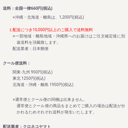
い!!
送料：全国一律660円(税込)
そんな想いで、今年も早期ご予約スタート!!!!
※沖縄・北海道・離島は、1,200円(税込)
１配送につき10,000円以上のご購入で送料無料
2024/06/04
※一部地域・離島地域・沖縄県へのお届けはご注文確定後に別
途送料を頂戴致します。
新食感冷凍スイーツ「生クリームぱんだ」の販売を再開しま
配送業者：日本郵便
した
平素は格別のご高配を賜り厚く御礼申し上げます。
クール便送料：
今回、生クリームぱんだ（青うめ、柚子、みかん味）の販売
を再開させていただきました。
関東-九州 950円(税込)
これから暑い日々が続きますので、ぜひ和歌山特産品の冷た
東北 1250円(税込)
北海道・沖縄・離島 1950円(税込)
2024/05/28
※通常便とクール便の同梱は出来ません。
オンラインショップで「THE梅干ししょっぱMAX」の販売開
通常便とクール便の商品をまとめてご購入の場合は配送が分
始のお知らせ
かれるためそれぞれ送料が発生いたします。
平素は格別のご高配を賜り厚く御礼申し上げます。
今回、塩分20%超えの超しょっぱい梅干し「THE梅干ししょ
配送業者：クロネコヤマト