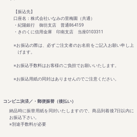
【振込先】
2024/06/12
口座名：株式会社いなみの里梅園（共通）
・紀陽銀行 御坊支店 普通864159
夏のお買い得企画：ご家庭用梅干しが大変お買い得！ ～夏
のダブル企画のご案内～
・きのくに信用金庫 印南支店 当座0103311
毎年大好評をいただいてる梅企画です。
※お振込の際は、必ずご注文者のお名前をご記入お願い申し上
これからますます暑くなりますが、夏バテ・熱中症対策にぜ
げます。
ひご賞味ください。
期間は８月末まで。
※お振込手数料はお客様のご負担でお願いいたします。
※お振込用紙の同封はありませんのでご注意ください。
2024/06/12
新梅ご予約開始！ ～夏のダブル企画のご案内～
コンビニ決済／・郵便振替（後払い）
８月末までに早期ご予約承り中!!
納品時に振替用紙を同封いたしますので、商品到着後7日以内に
今まさに収穫中の2024年の梅干しを、昔ながらのしそ味で漬
お振込下さい。
け込んだ、紀州南高梅 しそ漬け 1.2kg。
※別途手数料が必要
いつもご愛顧いただいている皆様に、いち早くお届けした