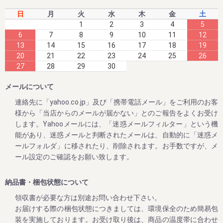
今まさに収穫中の梅干しを、昔ながらのしそ味で漬け込ん
日
月
火
水
木
金
土
だ、紀州南高梅 しそ漬け 1.2kg。
1
2
3
4
5
いつもご愛顧いただいている皆様に、いち早くお届けした
6
7
8
9
10
11
12
い!!
13
14
15
16
17
18
19
20
21
22
23
24
25
26
そんな想いで、今年も早期ご予約スタート!!!!
27
28
29
30
メールについて
2023/04/26
連絡先に「yahoo.co.jp」及び「携帯電話メール」をご利用のお客
様から「当店からのメールが届かない」とのご報告をよくお受け
ゴールデンウィークの営業のお知らせ
します。Yahooメールには、「迷惑メールフィルター」という機
平素は格別のご高配を賜り厚く御礼申し上げます。
能があり、迷惑メールと判断されたメールは、自動的に「迷惑メ
表記の件、下記の通りご案内させていただきます。
ールフォルダ」に移されたり、削除されます。お手数ですが、メ
何かとご迷惑をお掛け致しますが、何卒ご理解とご協力を賜
ール設定のご確認をお願い致します。
りますよう宜しくお願い致します。
【休業日】
納品書・梱包状態について
4月29日(土曜日) 、 4月30日（日曜日）
領収書が必要な方は別途お問い合わせ下さい。
5月3日(水曜日) ～ ５月7日（日曜日）
お届けする際の梱包状態につきましては、環境保全のため簡易包
【平常通り営業】
装を実施しております。お受け取り後は、商品の温度帯に合わせ