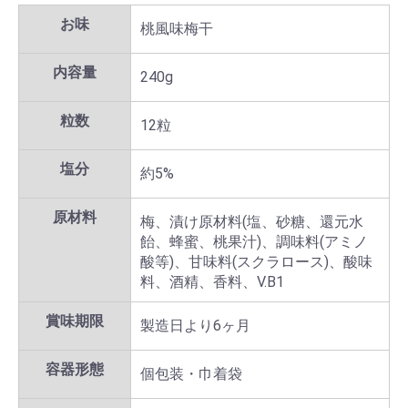
お味
桃風味梅干
内容量
240g
粒数
12粒
塩分
約5%
原材料
梅、漬け原材料(塩、砂糖、還元水
飴、蜂蜜、桃果汁)、調味料(アミノ
酸等)、甘味料(スクラロース)、酸味
料、酒精、香料、V.B1
賞味期限
製造日より6ヶ月
容器形態
個包装・巾着袋