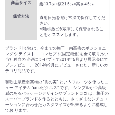
商品サイズ
縦13.7㎝×横21.5㎝×高さ4.5㎝
保管方法
直射日光を避け常温で保存してくだ
さい。
※開封後は冷蔵庫にて保管されるこ
とをオススメします。
ブランドHaNa.は、今までの梅干・南高梅のポジショニ
ングや テイスト 、コンセプト(固定概念)を全て取り払い
当社独自の 企画コンセプトで2014年6月より展示会にて
プレデビュー、 2014年9月にデビューさせた、新しいカ
テゴリ商品です。
和歌山県産南高梅の “梅の実” というフルーツを使ったニ
ュー アイテム “umeピクルス” です。 シンプルかつ高級
感のあるパッケージデザインやブランドロゴ は、梅干の
スーパーブランドを作るとともに、さまざまなシチュ エ
ーションに合わせたカスタマイズが出来るように構成し
てお ります。