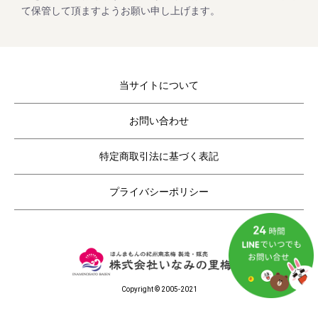
5月8日(月曜日) ～
て保管して頂ますようお願い申し上げます。
休業日後は、大変混雑が予想されますのであらかじめのご注
当サイトについて
2023/02/01
コロナ終息祈願「梅まつり企画」開催！
お問い合わせ
毎年大好評をいただいてる梅企画です。
期間は２月１日よりスタート。
特定商取引法に基づく表記
ご家庭用の紀州南高梅がお得にお買い求めいただけます。
さらに今回もキャンペーン期間中にお買上げいただいたお客
様全員に「梅エキス飴」をプレゼントします。
プライバシーポリシー
2022/11/25
年末年始期間中の営業日の営業のお知らせ
Copyright © 2005-2021
平素は格別のご高配を賜り厚く御礼申し上げます。
表記の件、下記の通りご案内させていただきます。