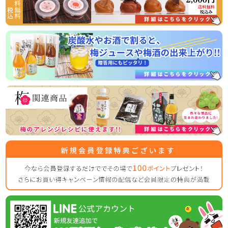
った、相性抜群の商品です！
常温商品のため、お届け後すぐお召し上がりいただけますの
2026/03/31
ゴールデンウイークの営業のお知らせ
平素は格別のご高配を賜り厚く御礼申し上げます。
表記の件、下記の通りご案内させていただきます。
何かとご迷惑をお掛け致しますが、何卒ご理解とご協力を賜
りますよう宜しくお願い致します。
【休業日】
4月29日(水曜日)
5月2日(土曜日) ～ 5月6日（水曜日）
【平常通り営業】
5月7日(木曜日) ～
休業日後は、大変混雑が予想されますのであらかじめのご注