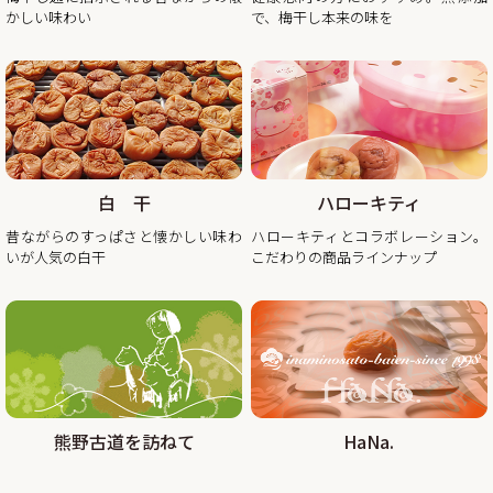
休業日後は、大変混雑が予想されますのであらかじめのご注
かしい味わい
で、梅干し本来の味を
2025/11/10
秋・冬の梅干しお買い得企画を開催！2025年最終セール
この度、ご家庭用梅干1kg×2個セットが大変お得にお買い求
めいただけるお買い得企画を開催します。また、期間中当企
画の商品をご購入いただいたお客様全員に「金山寺味噌」も
白 干
ハローキティ
プレゼント！
昔ながらのすっぱさと懐かしい味わ
ハローキティとコラボレーション。
昨年の100年に1度の梅の大凶作に続き、和歌山県全体で今年
いが人気の白干
こだわりの商品ラインナップ
の4月に降った雹（ひょう）被害により、2年連続の梅の大凶
作となり梅の収量は例年の半分〜3割となりました。そんな
中でも天災にも負けず強く育った梅を皆さまの元へお届けし
たい、そんな想いから秋冬のお買い得企画を開催させていた
2025/08/29
熊野古道を訪ねて
HaNa.
大好評!!夏の紀州南高梅お買い得企画を9月30日まで延長しま
す