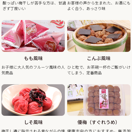
酸っぱい梅干しが苦手な方は、甘過
お客様の声から生まれた、お酒にも
ぎず丁度いい
よく合う、あっさり味
2025/11/21
年末年始期間中の営業日の営業のお知らせ
平素は格別のご高配を賜り厚く御礼申し上げます。
表記の件、下記の通りご案内させていただきます。
何かとご迷惑をお掛け致しますが、何卒ご理解とご協力を賜
りますよう宜しくお願い致します。
もも風味
こんぶ風味
2025年12月20日（土曜日）お正月前出荷ご注文受付最終日
お子様に大人気のフルーツ風味の人
ひと粒で、お茶碗一杯のご飯がいけ
※2025年12月20日（土曜日）以降の注文分は2026年1月6日
気商品
てしまう、定番商品
（火曜日）以降の出荷。
2025年12月26日（金曜日）
最終出荷日
2025年12月28日（土曜日）～ 2026年1月4日（日曜
日） 休 業 日
2026年1月5日（月曜
日） 平常通り営業
しそ風味
優梅（すぐれうめ）
※出荷開始は2026年1月6日（火曜日）より順次発送。
梅干し通に指示される昔ながらの懐
健康志向の方におすすめ。無添加