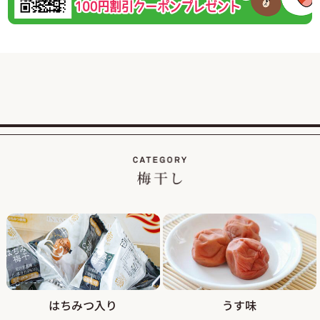
2026/02/01
紀州南高梅のご家庭用が大変お得な梅まつり企画を開
催！
この度、ご家庭用梅干1kg×2個セットが税込・送料込み8000
円と大変お得にお買い求めいただける大人気のお買い得企画
を開催します。
また、期間中当企画の商品をご購入いただいたお客様全員に
「梅エキス飴」もプレゼント！
2026/01/19
【当社創立50周年記念キャンペーン】紀州南高梅のくずれ梅
を大特価、送料込・税込1,200円で販売！
平素は格別のご高配を賜り厚く御礼申し上げます。
おかげさまで当社は創立50周年を迎え、皆さまへの感謝の気
持ちを込めて、【当社創立50周年記念キャンペーン】紀州南
高梅のくずれ梅を大特価、送料込・税込1,200円で販売させ
ていただきます。
はちみつ入り
うす味
見た目が少し崩れただけで味は一級品のくずれ梅をぜひこの