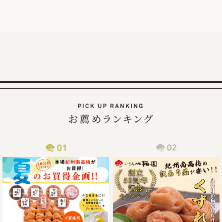
この度、オンラインショップでの梅の販売数量を確保できま
したので、ご家庭用梅干1kg×2個セットが大変お得にお買い
求めいただける夏のお買い得企画を9月30日（火）まで延長
2025/07/30
カムチャッカ半島付近でおきた地震の津波による商品配送遅
延について
2025年7月30日にカムチャッカ半島付近で起きた地震による
津波の影響で、物流がストップしてしまい、納期通りに商品
をお届けすることが現状困難となってしまっております。
従いまして商品到着まで通常よりお時間を頂戴する事となっ
2025/06/14
梅の大凶作にも負けず紀州南高梅の「夏のお買い得企画」開
催!!
この度、ご家庭用梅干1kg×2個セットが大変お得にお買い求
めいただける夏のお買い得企画を8月31日（日）まで開催さ