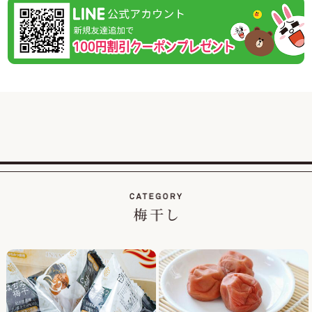
休業日後は、大変混雑が予想されますのであらかじめのご注
2026/02/01
紀州南高梅のご家庭用が大変お得な梅まつり企画を開
催！
この度、ご家庭用梅干1kg×2個セットが税込・送料込み8000
円と大変お得にお買い求めいただける大人気のお買い得企画
を開催します。
また、期間中当企画の商品をご購入いただいたお客様全員に
「梅エキス飴」もプレゼント！
2026/01/19
【当社創立50周年記念キャンペーン】紀州南高梅のくずれ梅
を大特価、送料込・税込1,200円で販売！
平素は格別のご高配を賜り厚く御礼申し上げます。
おかげさまで当社は創立50周年を迎え、皆さまへの感謝の気
持ちを込めて、【当社創立50周年記念キャンペーン】紀州南