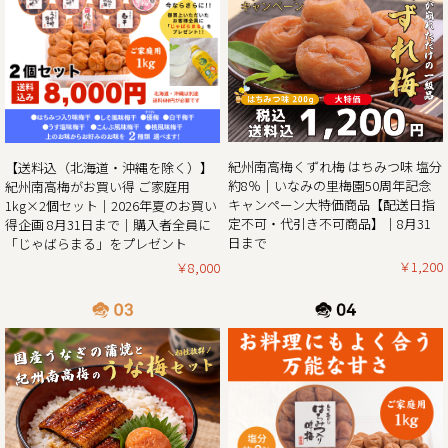
催!!
この度、ご家庭用梅干1kg×2個セットが大変お得にお買い求
めいただける夏のお買い得企画を8月31日（日）まで開催さ
せていただきます。また、期間中当企画の商品をご購入いた
だいたお客様全員に和歌山県北山村が原産のじゃばらを使っ
たジュース「じゃばらまる」もプレゼント！
昨年の100年に1度の梅の大凶作に続き、和歌山県全体で今年
紀州南高梅くずれ梅 はちみつ味 塩分
【送料込（北海道・沖縄を除く）】
の4月に降った雹（ひょう）被害により、2年連続の梅の大凶
約8％｜いなみの里梅園50周年記念
紀州南高梅がお買い得 ご家庭用
作となり梅の収量は例年の半分〜3割の見込みとなりまし
キャンペーン大特価商品【配送日指
1kg×2個セット｜2026年夏のお買い
た。そんな中でも天災にも負けず強く育った梅を皆さまの元
定不可・代引き不可商品】｜8月31
得企画 8月31日まで｜購入者全員に
へお届けしたい、そんな想いから夏のお買い得企画を開催さ
日まで
「じゃばらまる」をプレゼント
￥1,200
￥8,000
2025/05/13
生クリームぱんだ感謝還元セール!!｜生クリームぱんだ21個
セットを大特価販売中!!
皆さまに親しまれた和歌山のジャイアントパンダが6月で中
国に返還となります。
「今までありがとう」の感謝を気持ちを込めて、生クリーム
ぱんだ感謝還元セールを開催させていただきます。