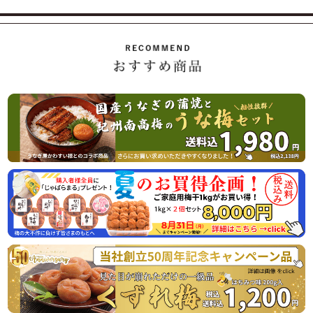
8月10日（月曜日） 最終出荷日
8月11日（火曜日）～ 8月16日（日曜日） 休 業 日
8月17日（月曜日） 平常通り営業
休業日後は、大変混雑が予想されますのであらかじめのご注
2026/07/01
ご家庭用の紀州南高梅がお買い得「夏のお買い得企画」開始
のお知らせ
この度、オンラインショップでの梅の販売数量を確保できま
したので、ご家庭用梅干1kg×2個セットが大変お得にお買い
求めいただける夏のお買い得企画を8月31日（月）まで開催
させていただきます。
またご購入者様特典として「じゃばらまる」を1本プレゼン
トさせていただきます。この機会にぜひご賞味くださいま
2026/04/06