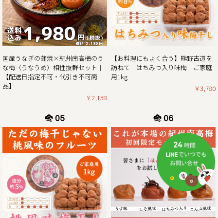
生クリームぱんだ21個セットが大特価!!ぜひこの機会をお見
2025/02/01
紀州南高梅がお買い得な春の花まつり企画 & ご購入でポイン
【お料理にもよく合う】熊野古道を
国産うなぎの蒲焼×紀州南高梅のう
ト5倍プレゼントのダブルキャンペーン開催！！
訪ねて はちみつ入り味梅 ご家庭
な梅（うなうめ）相性抜群セット｜
用1kg
【配送日指定不可・代引き不可商
この度、ご家庭用梅干1kg×2個セットが大変お得にお買い求
品】
￥3,780
めいただけるお買い得企画を開催させていただきます。ま
￥2,138
た、期間中当企画の商品をご購入いただいたお客様全員に
「梅エキス飴」もプレゼント！
さらにダブルキャンペーンとして、今ならショップ内の全商
品を対象にご購入時に通常のポイント5倍プレゼント！
ぜひお得なこの機会に本場紀州南高梅の梅干しをご賞味くだ
2025/01/06
2025年新春梅干しお買得企画のご案内｜紀州南高梅ご家庭用
1kg×2個セットを税込・送料込みのお買い得価格にて販売