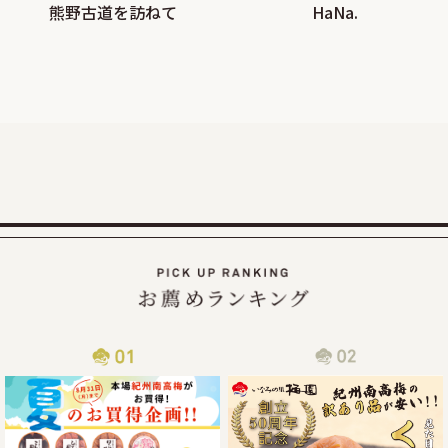
熊野古道を訪ねて
HaNa.
大好評!!夏の紀州南高梅お買い得企画を9月30日まで延長しま
す
この度、オンラインショップでの梅の販売数量を確保できま
したので、ご家庭用梅干1kg×2個セットが大変お得にお買い
求めいただける夏のお買い得企画を9月30日（火）まで延長
2025/07/30
カムチャッカ半島付近でおきた地震の津波による商品配送遅
延について
2025年7月30日にカムチャッカ半島付近で起きた地震による
津波の影響で、物流がストップしてしまい、納期通りに商品
をお届けすることが現状困難となってしまっております。
従いまして商品到着まで通常よりお時間を頂戴する事となっ
2025/06/14
梅の大凶作にも負けず紀州南高梅の「夏のお買い得企画」開