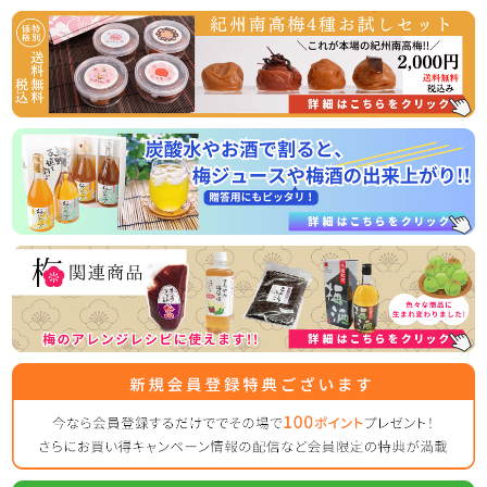
うなぎ屋かわすい様とのコラボ商品！国産うなぎと梅の相性
抜群！うな梅セットの販売開始
国産うなぎの蒲焼と山椒、最高級の紀州南高梅がセットにな
った、相性抜群の商品です！
常温商品のため、お届け後すぐお召し上がりいただけますの
2026/03/31
ゴールデンウイークの営業のお知らせ
平素は格別のご高配を賜り厚く御礼申し上げます。
表記の件、下記の通りご案内させていただきます。
何かとご迷惑をお掛け致しますが、何卒ご理解とご協力を賜
りますよう宜しくお願い致します。
【休業日】
4月29日(水曜日)
5月2日(土曜日) ～ 5月6日（水曜日）
【平常通り営業】
5月7日(木曜日) ～