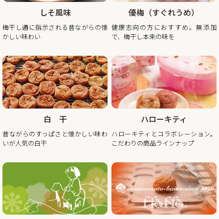
日） 平常通り営業
しそ風味
優梅（すぐれうめ）
※出荷開始は2026年1月6日（火曜日）より順次発送。
梅干し通に指示される昔ながらの懐
健康志向の方におすすめ。無添加
休業日後は、大変混雑が予想されますのであらかじめのご注
かしい味わい
で、梅干し本来の味を
2025/11/10
秋・冬の梅干しお買い得企画を開催！2025年最終セール
この度、ご家庭用梅干1kg×2個セットが大変お得にお買い求
めいただけるお買い得企画を開催します。また、期間中当企
画の商品をご購入いただいたお客様全員に「金山寺味噌」も
白 干
ハローキティ
プレゼント！
昔ながらのすっぱさと懐かしい味わ
ハローキティとコラボレーション。
昨年の100年に1度の梅の大凶作に続き、和歌山県全体で今年
いが人気の白干
こだわりの商品ラインナップ
の4月に降った雹（ひょう）被害により、2年連続の梅の大凶
作となり梅の収量は例年の半分〜3割となりました。そんな
中でも天災にも負けず強く育った梅を皆さまの元へお届けし
たい、そんな想いから秋冬のお買い得企画を開催させていた
2025/08/29