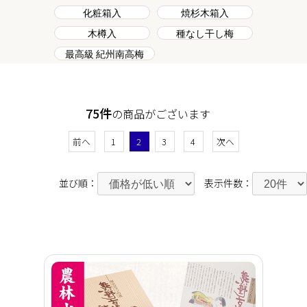
化粧箱入
焼杉木箱入
木樽入
種なし干し梅
最高級 紀州南高梅
75件
の商品がございます
前へ
1
2
3
4
次へ
並び順：
表示件数：