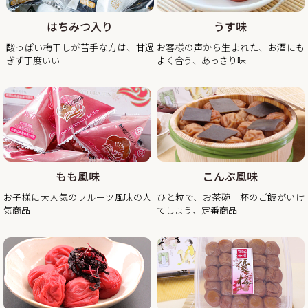
高梅のくずれ梅を大特価、送料込・税込1,200円で販売させ
ていただきます。
はちみつ入り
うす味
見た目が少し崩れただけで味は一級品のくずれ梅をぜひこの
酸っぱい梅干しが苦手な方は、甘過
お客様の声から生まれた、お酒にも
ぎず丁度いい
よく合う、あっさり味
2025/11/21
年末年始期間中の営業日の営業のお知らせ
平素は格別のご高配を賜り厚く御礼申し上げます。
表記の件、下記の通りご案内させていただきます。
何かとご迷惑をお掛け致しますが、何卒ご理解とご協力を賜
りますよう宜しくお願い致します。
もも風味
こんぶ風味
2025年12月20日（土曜日）お正月前出荷ご注文受付最終日
お子様に大人気のフルーツ風味の人
ひと粒で、お茶碗一杯のご飯がいけ
※2025年12月20日（土曜日）以降の注文分は2026年1月6日
気商品
てしまう、定番商品
（火曜日）以降の出荷。
2025年12月26日（金曜日）
最終出荷日
2025年12月28日（土曜日）～ 2026年1月4日（日曜
日） 休 業 日
2026年1月5日（月曜