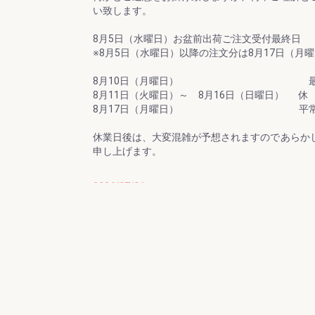
い致します。
8月5日（水曜日）お盆前出荷ご注文受付最終日
※8月5日（水曜日）以降の注文分は8月17日（月
8月10日（月曜日） 最終
8月11日（火曜日）～ 8月16日（日曜日） 休
8月17日（月曜日） 平常通
休業日後は、大変混雑が予想されますのであらか
2026/07/01
ご家庭用の紀州南高梅がお買い得「夏のお買い得
この度、オンラインショップでの梅の販売数量を
干1kg×2個セットが大変お得にお買い求めいただ
（月）まで開催させていただきます。
またご購入者様特典として「じゃばらまる」を