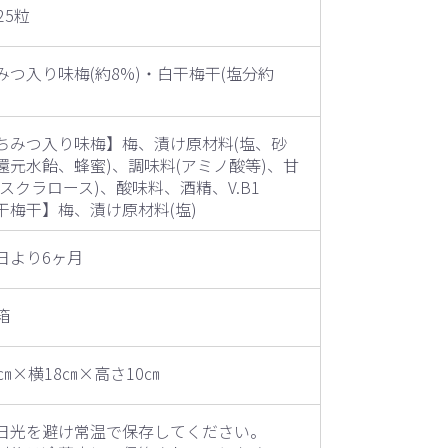
25粒
みつ入り味梅(約8%)・白干梅干(塩分約
)
ちみつ入り味梅】梅、漬け原材料(塩、砂
還元水飴、蜂蜜)、調味料(アミノ酸等)、甘
(スクラロース)、酸味料、酒精、V.B1
干梅干】梅、漬け原材料(塩)
日より6ヶ月
箱
8㎝×横18㎝×高さ10㎝
日光を避け常温で保存してください。