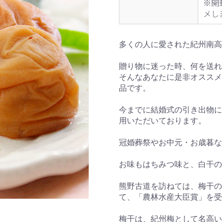
※開
メし
多くの人に愛された紀州南高
贈り物に迷った時、何を送れ
そんなあなたに是非オススメ
品です。
今までに結婚式の引き出物に
用いただいております。
冠婚葬祭やお中元・お歳暮な
お味もはちみつ味と、白干の
熊野古道を訪ねては、梅干の
て、「農林水産大臣賞」を受
梅干は、紀州梅として名高い