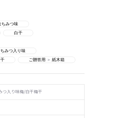
はちみつ味
白干
はちみつ入り味
白干
ご贈答用
＞
紙木箱
みつ入り味梅/白干梅干