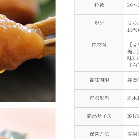
粒数
20～
塩分
はち
15%
原材料
【は
糖、
味料
【白
賞味期限
製造
容器形態
紙木
商品サイズ
縦1
保管方法
直射