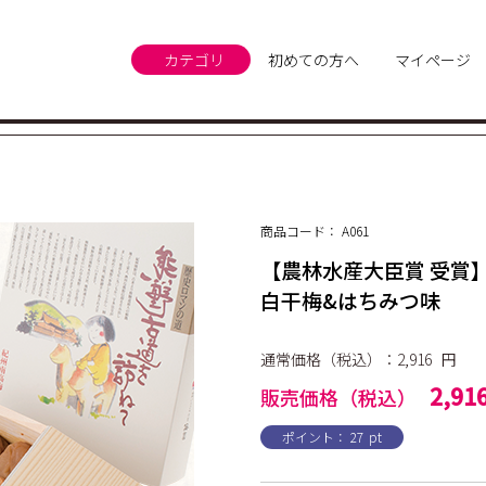
カテゴリ
初めての方へ
マイページ
商品コード：
A061
【農林水産大臣賞 受賞
白干梅&はちみつ味
通常価格（税込）：2,916
円
2,91
販売価格（税込）
ポイント：
27
pt