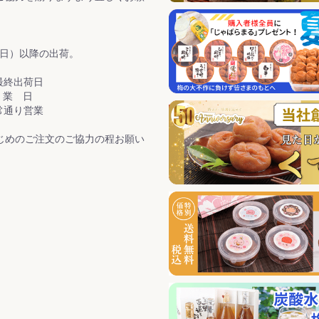
曜日）以降の出荷。
出荷日
 業 日
り営業
じめのご注文のご協力の程お願い
企画」開始のお知らせ
確保できましたので、ご家庭用梅
ける夏のお買い得企画を8月31日
1本プレゼントさせていただきま