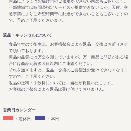
商品によってはお届け日のご指定ができない商品もございます。
毎年大好評をいただいてる梅企画です。
一部地域では時間帯指定サービスが提供できないほか、天候、交
期間は２月１日よりスタート。
通事情によりご希望時間帯に配達ができないこともございますの
ご家庭用の紀州南高梅がお得にお買い求めいただけます。
で、予めご了承くださいませ。
さらに今回もキャンペーン期間中にお買上げいただいたお客
様全員に「梅エキス飴」をプレゼントします。
返品・キャンセルについて
食品ですので衛生上、お客様都合による返品・交換はお断りさせ
て頂いております。
2023/10/12
商品の品質には万全を期していますが、万一商品に問題がある場
高級南高梅がお買い得！秋・冬お買い得キャンペーン開催
合には商品到着後３日以内にご連絡ください。
（12月25日まで）
それを過ぎますと、返品、交換のご要望はお受けできなくなりま
この度、2023年12月25日までの期間中、高級南高梅のご家
すので、ご了承ください。
庭用梅干1kg×2個セットと1kg×3個セットが大変お得にお買
返品の送料・手数料については、当社が負担いたします。
い求めいただけるお買い得企画を開催します。また、期間中
お客様のご都合による返品は受け付けておりません。
当企画の商品をご購入いただいたお客様全員に「金山寺み
そ」もプレゼント！
ぜひお得なこの機会に本場紀州南高梅の梅干しをご賞味くだ
営業日カレンダー
：定休日
：本日
2023/06/09