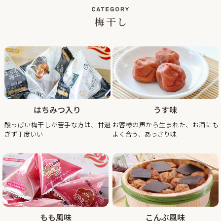
2026/01/19
【当社創立50周年記念キャンペーン】紀州南高梅のくずれ梅
を大特価、送料込・税込1,200円で販売！
平素は格別のご高配を賜り厚く御礼申し上げます。
おかげさまで当社は創立50周年を迎え、皆さまへの感謝の気
持ちを込めて、【当社創立50周年記念キャンペーン】紀州南
高梅のくずれ梅を大特価、送料込・税込1,200円で販売させ
ていただきます。
はちみつ入り
うす味
見た目が少し崩れただけで味は一級品のくずれ梅をぜひこの
酸っぱい梅干しが苦手な方は、甘過
お客様の声から生まれた、お酒にも
ぎず丁度いい
よく合う、あっさり味
2025/11/21
年末年始期間中の営業日の営業のお知らせ
平素は格別のご高配を賜り厚く御礼申し上げます。
表記の件、下記の通りご案内させていただきます。
何かとご迷惑をお掛け致しますが、何卒ご理解とご協力を賜
りますよう宜しくお願い致します。
もも風味
こんぶ風味