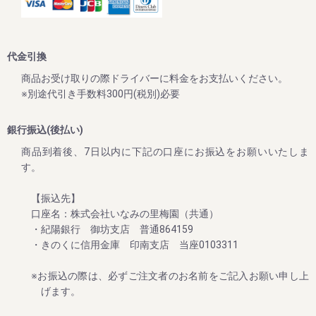
ついて
平素は格別のご高配を賜り厚く御礼申し上げます。
先日よりメールマガジンやLINE公式アカウント等でご案内を
代金引換
させていただいておりましたが、本年度の青梅が近年にない
大凶作となり、また原料価格の高騰、資材、運搬費、人件費
商品お受け取りの際ドライバーに料金をお支払いください。
全てにおいての値上げなどにより、価格の見直しを余儀なく
※別途代引き手数料300円(税別)必要
される状況となりました。
銀行振込(後払い)
皆様への誠に心苦しいお願い事ではございますが、2024年
10月1日より商品の価格改正（値上げ）を行わせていただき
商品到着後、7日以内に下記の口座にお振込をお願いいたしま
ますので、何卒ご理解くださいますようお願い申し上げま
す。
【振込先】
2024/06/12
口座名：株式会社いなみの里梅園（共通）
・紀陽銀行 御坊支店 普通864159
夏のお買い得企画：ご家庭用梅干しが大変お買い得！ ～夏
のダブル企画のご案内～
・きのくに信用金庫 印南支店 当座0103311
毎年大好評をいただいてる梅企画です。
※お振込の際は、必ずご注文者のお名前をご記入お願い申し上
これからますます暑くなりますが、夏バテ・熱中症対策にぜ
げます。
ひご賞味ください。
期間は８月末まで。