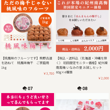
ぜひお得なこの機会に本場紀州南高梅の梅干しをご賞味くだ
2025/01/06
2025年新春梅干しお買得企画のご案内｜紀州南高梅ご家庭用
1kg×2個セットを税込・送料込みのお買い得価格にて販売
この度、ご家庭用梅干1kg×2個セットが大変お得にお買い求
めいただけるお買い得企画を開催します。また、期間中当企
画の商品をご購入いただいたお客様全員に「梅エキス飴」も
【桃風味のフルーツです】熊野古道
【税込・送料込（北海道・沖縄を除
プレゼント！
を訪ねて 桃風味梅干 ご家庭用
く） 初回限定モニター価格】紀州産
ぜひお得なこの機会に本場紀州南高梅の梅干しをご賞味くだ
1kg
南高梅 いなみの里 お試しセット
60g×4種類
￥3,780
￥2,000
2024/12/13
年末年始期間中の営業日の営業のお知らせ
平素は格別のご高配を賜り厚く御礼申し上げます。
表記の件、下記の通りご案内させていただきます。
何かとご迷惑をお掛け致しますが、何卒ご理解とご協力を賜