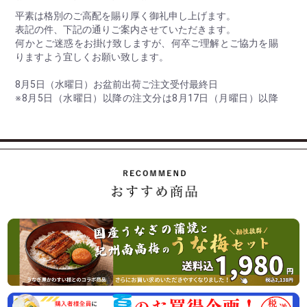
平素は格別のご高配を賜り厚く御礼申し上げます。
表記の件、下記の通りご案内させていただきます。
何かとご迷惑をお掛け致しますが、何卒ご理解とご協力を賜
りますよう宜しくお願い致します。
8月5日（水曜日）お盆前出荷ご注文受付最終日
※8月5日（水曜日）以降の注文分は8月17日（月曜日）以降
の出荷。
8月10日（月曜日） 最終出荷日
8月11日（火曜日）～ 8月16日（日曜日） 休 業 日
8月17日（月曜日） 平常通り営業
休業日後は、大変混雑が予想されますのであらかじめのご注
2026/07/01
ご家庭用の紀州南高梅がお買い得「夏のお買い得企画」開始
のお知らせ
この度、オンラインショップでの梅の販売数量を確保できま