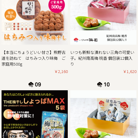
りますよう宜しくお願い致します。
2024年12月21日（土曜日）お正月前出荷ご注文受付最終日
※2024年12月21日（土曜日）以降の注文分は2025年1月7日
（火曜日）以降の出荷。
2024年12月27日（金曜日）
最終出荷日
【本当にちょうどいい甘さ】熊野古
いつも新鮮な潰れない三角の可愛い
2024年12月29日（日曜日）～ 2025年1月5日（日曜
道を訪ねて はちみつ入り味梅 ご
子。紀州南高梅 桃香 個包装12個入
日） 休 業 日
家庭用500g
り
2025年1月6日（月曜
￥2,160
￥1,620
日） 平常通り営業
※出荷開始は2025年1月7日（火曜日）より順次発送。
休業日後は、大変混雑が予想されますのであらかじめのご注
2024/11/01
11月1日より当ショップのお買い物で「ポイント5倍付与キャ
ンペーン」開催!!
平素は格別のご高配を賜り厚く御礼申し上げます。