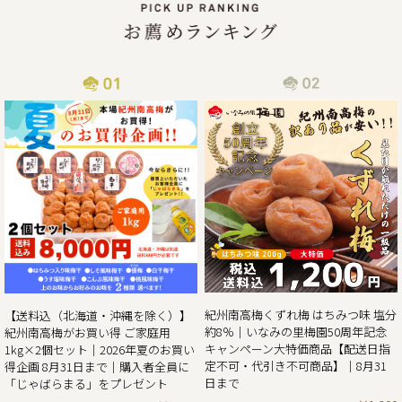
津波の影響で、物流がストップしてしまい、納期通りに商品
をお届けすることが現状困難となってしまっております。
従いまして商品到着まで通常よりお時間を頂戴する事となっ
2025/06/14
梅の大凶作にも負けず紀州南高梅の「夏のお買い得企画」開
催!!
この度、ご家庭用梅干1kg×2個セットが大変お得にお買い求
めいただける夏のお買い得企画を8月31日（日）まで開催さ
せていただきます。また、期間中当企画の商品をご購入いた
だいたお客様全員に和歌山県北山村が原産のじゃばらを使っ
たジュース「じゃばらまる」もプレゼント！
昨年の100年に1度の梅の大凶作に続き、和歌山県全体で今年
紀州南高梅くずれ梅 はちみつ味 塩分
【送料込（北海道・沖縄を除く）】
の4月に降った雹（ひょう）被害により、2年連続の梅の大凶
約8％｜いなみの里梅園50周年記念
紀州南高梅がお買い得 ご家庭用
作となり梅の収量は例年の半分〜3割の見込みとなりまし
キャンペーン大特価商品【配送日指
1kg×2個セット｜2026年夏のお買い
た。そんな中でも天災にも負けず強く育った梅を皆さまの元
定不可・代引き不可商品】｜8月31
得企画 8月31日まで｜購入者全員に
へお届けしたい、そんな想いから夏のお買い得企画を開催さ
日まで
「じゃばらまる」をプレゼント