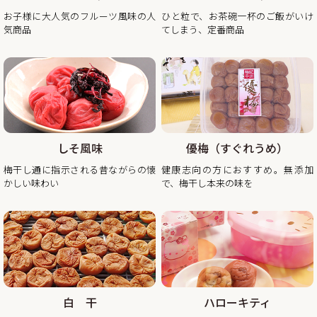
2025年12月20日（土曜日）お正月前出荷ご注文受付最終日
お子様に大人気のフルーツ風味の人
ひと粒で、お茶碗一杯のご飯がいけ
※2025年12月20日（土曜日）以降の注文分は2026年1月6日
気商品
てしまう、定番商品
（火曜日）以降の出荷。
2025年12月26日（金曜日）
最終出荷日
2025年12月28日（土曜日）～ 2026年1月4日（日曜
日） 休 業 日
2026年1月5日（月曜
日） 平常通り営業
しそ風味
優梅（すぐれうめ）
※出荷開始は2026年1月6日（火曜日）より順次発送。
梅干し通に指示される昔ながらの懐
健康志向の方におすすめ。無添加
休業日後は、大変混雑が予想されますのであらかじめのご注
かしい味わい
で、梅干し本来の味を
2025/11/10
秋・冬の梅干しお買い得企画を開催！2025年最終セール
この度、ご家庭用梅干1kg×2個セットが大変お得にお買い求
めいただけるお買い得企画を開催します。また、期間中当企
画の商品をご購入いただいたお客様全員に「金山寺味噌」も
白 干
ハローキティ
プレゼント！