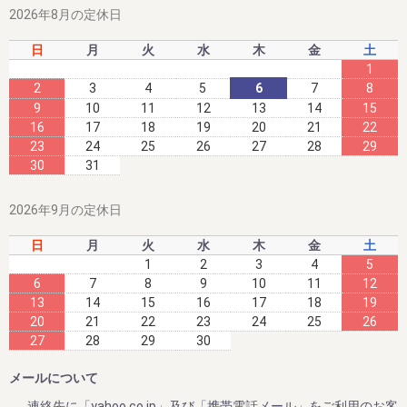
夏のお買い得企画 ～夏のダブル企画のご案内～
2026年8月の定休日
毎年大好評をいただいてる梅企画です。
日
月
火
水
木
金
土
期間は８月末まで。
1
2
3
4
5
6
7
8
9
10
11
12
13
14
15
16
17
18
19
20
21
22
2023/06/09
23
24
25
26
27
28
29
30
31
新梅ご予約開始！ ～夏のダブル企画のご案内～
８月末までに早期ご予約承り中!!
2026年9月の定休日
今まさに収穫中の梅干しを、昔ながらのしそ味で漬け込ん
日
月
火
水
木
金
土
だ、紀州南高梅 しそ漬け 1.2kg。
1
2
3
4
5
6
7
8
9
10
11
12
いつもご愛顧いただいている皆様に、いち早くお届けした
い!!
13
14
15
16
17
18
19
20
21
22
23
24
25
26
そんな想いで、今年も早期ご予約スタート!!!!
27
28
29
30
メールについて
2023/04/26
連絡先に「yahoo.co.jp」及び「携帯電話メール」をご利用のお客