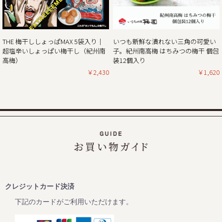
現在、毎年大好評いただいている「秋・冬お買い得企画」を
開催しておりますが、合わせて11月1日より当ショップのお
買い物で通常のポイント5倍付与キャンペーンを開催してお
ります。
THE 梅干ししょっぱMAX 5袋入り｜
いつも新鮮な潰れない三角の可愛い
（ポイントは商品の税別価格を元に計算しております）
超塩辛いしょっぱい梅干し（紀州南
子。紀州南高梅 はちみつの梅干 個包
とてもお得なダブルキャンペーンとなっていますので、ぜひ
高梅）
装12個入り
この機会にほんまもんの梅の味「紀州南高梅」をご賞味くだ
￥2,430
￥1,620
2024/10/25
秋・冬の梅干しお買い得企画を開催！2024年最終セール
この度、ご家庭用梅干1kg×2個セットが大変お得にお買い求
めいただけるお買い得企画を開催します。また、期間中当企
画の商品をご購入いただいたお客様全員に「金山寺味噌」も
プレゼント！
ぜひお得なこの機会に本場紀州南高梅の梅干しをご賞味くだ
クレジットカード決済
下記のカードがご利用いただけます。
2024/10/01
【2024年10月1日より】原料価格高騰に伴う納入価格変更に