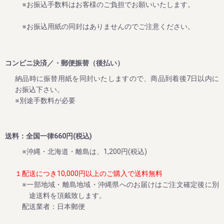
※お振込手数料はお客様のご負担でお願いいたします。
※お振込用紙の同封はありませんのでご注意ください。
2024/06/12
新梅ご予約開始！ ～夏のダブル企画のご案内～
コンビニ決済／・郵便振替（後払い）
８月末までに早期ご予約承り中!!
納品時に振替用紙を同封いたしますので、商品到着後7日以内に
今まさに収穫中の2024年の梅干しを、昔ながらのしそ味で漬
お振込下さい。
け込んだ、紀州南高梅 しそ漬け 1.2kg。
※別途手数料が必要
いつもご愛顧いただいている皆様に、いち早くお届けした
い!!
送料：全国一律660円(税込)
そんな想いで、今年も早期ご予約スタート!!!!
※沖縄・北海道・離島は、1,200円(税込)
１配送につき10,000円以上のご購入で送料無料
2024/06/04
※一部地域・離島地域・沖縄県へのお届けはご注文確定後に別
途送料を頂戴致します。
新食感冷凍スイーツ「生クリームぱんだ」の販売を再開しま
配送業者：日本郵便
した
平素は格別のご高配を賜り厚く御礼申し上げます。