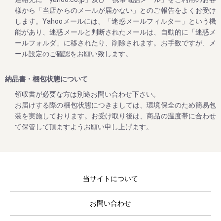
様から「当店からのメールが届かない」とのご報告をよくお受け
ゴールデンウィークの営業のお知らせ
します。Yahooメールには、「迷惑メールフィルター」という機
平素は格別のご高配を賜り厚く御礼申し上げます。
能があり、迷惑メールと判断されたメールは、自動的に「迷惑メ
表記の件、下記の通りご案内させていただきます。
ールフォルダ」に移されたり、削除されます。お手数ですが、メ
何かとご迷惑をお掛け致しますが、何卒ご理解とご協力を賜
ール設定のご確認をお願い致します。
りますよう宜しくお願い致します。
【休業日】
納品書・梱包状態について
4月29日(土曜日) 、 4月30日（日曜日）
領収書が必要な方は別途お問い合わせ下さい。
5月3日(水曜日) ～ ５月7日（日曜日）
お届けする際の梱包状態につきましては、環境保全のため簡易包
【平常通り営業】
装を実施しております。お受け取り後は、商品の温度帯に合わせ
5月8日(月曜日) ～
て保管して頂ますようお願い申し上げます。
休業日後は、大変混雑が予想されますのであらかじめのご注
当サイトについて
2023/02/01
コロナ終息祈願「梅まつり企画」開催！
お問い合わせ
毎年大好評をいただいてる梅企画です。
期間は２月１日よりスタート。