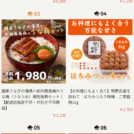
￥1,200
￥8,000
2025/05/13
生クリームぱんだ感謝還元セール!!｜生クリームぱんだ21個
セットを大特価販売中!!
皆さまに親しまれた和歌山のジャイアントパンダが6月で中
国に返還となります。
「今までありがとう」の感謝を気持ちを込めて、生クリーム
ぱんだ感謝還元セールを開催させていただきます。
生クリームぱんだ21個セットが大特価!!ぜひこの機会をお見
2025/02/01
紀州南高梅がお買い得な春の花まつり企画 & ご購入でポイン
【お料理にもよく合う】熊野古道を
国産うなぎの蒲焼×紀州南高梅のう
ト5倍プレゼントのダブルキャンペーン開催！！
訪ねて はちみつ入り味梅 ご家庭
な梅（うなうめ）相性抜群セット｜
用1kg
【配送日指定不可・代引き不可商
この度、ご家庭用梅干1kg×2個セットが大変お得にお買い求
品】
￥3,780
めいただけるお買い得企画を開催させていただきます。ま
￥2,138
た、期間中当企画の商品をご購入いただいたお客様全員に
「梅エキス飴」もプレゼント！
さらにダブルキャンペーンとして、今ならショップ内の全商
品を対象にご購入時に通常のポイント5倍プレゼント！