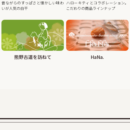
昔ながらのすっぱさと懐かしい味わ
ハローキティとコラボレーション。
昨年の100年に1度の梅の大凶作に続き、和歌山県全体で今年
いが人気の白干
こだわりの商品ラインナップ
の4月に降った雹（ひょう）被害により、2年連続の梅の大凶
作となり梅の収量は例年の半分〜3割となりました。そんな
中でも天災にも負けず強く育った梅を皆さまの元へお届けし
たい、そんな想いから秋冬のお買い得企画を開催させていた
2025/08/29
熊野古道を訪ねて
HaNa.
大好評!!夏の紀州南高梅お買い得企画を9月30日まで延長しま
す
この度、オンラインショップでの梅の販売数量を確保できま
したので、ご家庭用梅干1kg×2個セットが大変お得にお買い
求めいただける夏のお買い得企画を9月30日（火）まで延長
2025/07/30
カムチャッカ半島付近でおきた地震の津波による商品配送遅
延について
2025年7月30日にカムチャッカ半島付近で起きた地震による