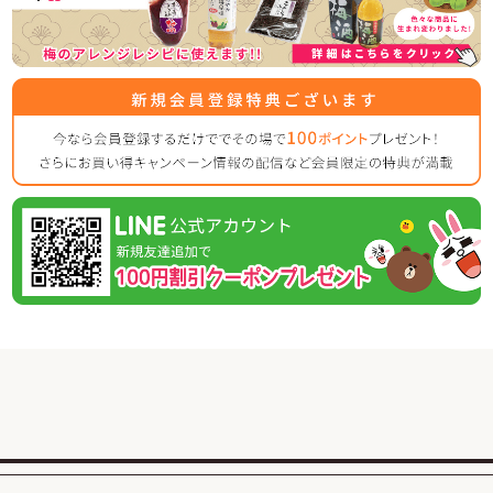
りますよう宜しくお願い致します。
【休業日】
4月29日(水曜日)
5月2日(土曜日) ～ 5月6日（水曜日）
【平常通り営業】
5月7日(木曜日) ～
休業日後は、大変混雑が予想されますのであらかじめのご注
2026/02/01
紀州南高梅のご家庭用が大変お得な梅まつり企画を開
催！
この度、ご家庭用梅干1kg×2個セットが税込・送料込み8000
円と大変お得にお買い求めいただける大人気のお買い得企画
を開催します。
また、期間中当企画の商品をご購入いただいたお客様全員に
「梅エキス飴」もプレゼント！