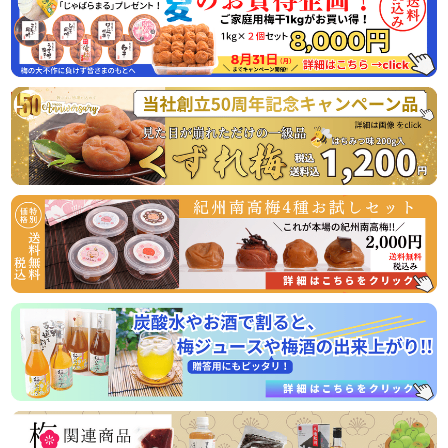
したので、ご家庭用梅干1kg×2個セットが大変お得にお買い
求めいただける夏のお買い得企画を8月31日（月）まで開催
させていただきます。
またご購入者様特典として「じゃばらまる」を1本プレゼン
トさせていただきます。この機会にぜひご賞味くださいま
2026/04/06
うなぎ屋かわすい様とのコラボ商品！国産うなぎと梅の相性
抜群！うな梅セットの販売開始
国産うなぎの蒲焼と山椒、最高級の紀州南高梅がセットにな
った、相性抜群の商品です！
常温商品のため、お届け後すぐお召し上がりいただけますの
2026/03/31
ゴールデンウイークの営業のお知らせ
平素は格別のご高配を賜り厚く御礼申し上げます。
表記の件、下記の通りご案内させていただきます。
何かとご迷惑をお掛け致しますが、何卒ご理解とご協力を賜