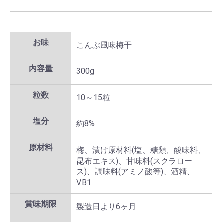
お味
こんぶ風味梅干
内容量
300g
粒数
10～15粒
塩分
約8%
原材料
梅、漬け原材料(塩、糖類、酸味料、
昆布エキス)、甘味料(スクラロー
ス)、調味料(アミノ酸等)、酒精、
V.B1
賞味期限
製造日より6ヶ月