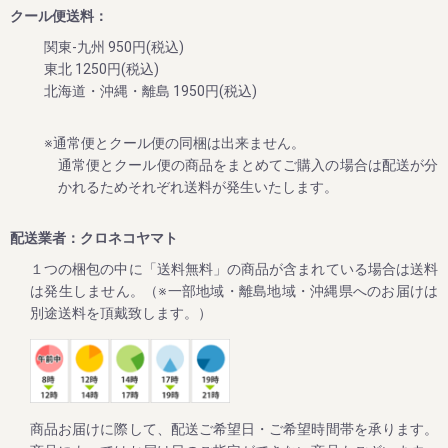
クール便送料：
今回、生クリームぱんだ（青うめ、柚子、みかん味）の販売
を再開させていただきました。
関東-九州 950円(税込)
これから暑い日々が続きますので、ぜひ和歌山特産品の冷た
東北 1250円(税込)
北海道・沖縄・離島 1950円(税込)
2024/05/28
※通常便とクール便の同梱は出来ません。
オンラインショップで「THE梅干ししょっぱMAX」の販売開
通常便とクール便の商品をまとめてご購入の場合は配送が分
始のお知らせ
かれるためそれぞれ送料が発生いたします。
平素は格別のご高配を賜り厚く御礼申し上げます。
今回、塩分20%超えの超しょっぱい梅干し「THE梅干ししょ
配送業者：クロネコヤマト
っぱMAX」をオンラインショップでも販売致します。
１つの梱包の中に「送料無料」の商品が含まれている場合は送料
これからますます暑くなりますので、外作業やスポーツ時の
塩分補給や友達との話題に。
は発生しません。（※一部地域・離島地域・沖縄県へのお届けは
一度食べると超しょっぱいけど病みつきになると、リピータ
別途送料を頂戴致します。）
2024/02/01
ご家庭用の梅干しが大変お買い得な「春の花まつり企画」を
開催！
商品お届けに際して、配送ご希望日・ご希望時間帯を承ります。