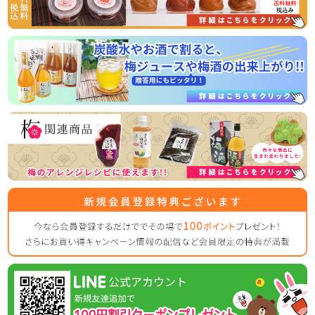
った、相性抜群の商品です！
常温商品のため、お届け後すぐお召し上がりいただけますの
2026/03/31
ゴールデンウイークの営業のお知らせ
平素は格別のご高配を賜り厚く御礼申し上げます。
表記の件、下記の通りご案内させていただきます。
何かとご迷惑をお掛け致しますが、何卒ご理解とご協力を賜
りますよう宜しくお願い致します。
【休業日】
4月29日(水曜日)
5月2日(土曜日) ～ 5月6日（水曜日）
【平常通り営業】
5月7日(木曜日) ～
休業日後は、大変混雑が予想されますのであらかじめのご注