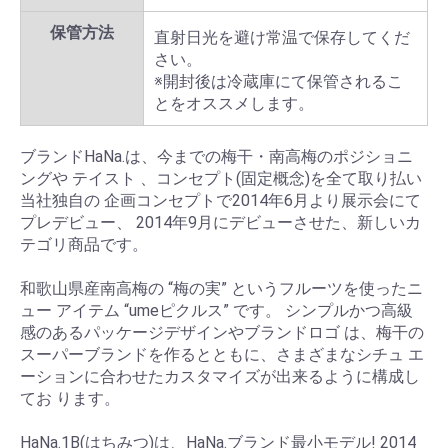
保管方法
直射日光を避け常温で保存してくだ
さい。
※開封後は冷蔵庫にて保管されるこ
とをオススメします。
ブランドHaNa.は、今までの梅干・南高梅のポジショニ
ングや テイスト 、コンセプト(固定概念)を全て取り払い
当社独自の 企画コンセプトで2014年6月より展示会にて
プレデビュー、 2014年9月にデビューさせた、新しいカ
テゴリ商品です。
和歌山県産南高梅の “梅の実” というフルーツを使ったニ
ュー アイテム “umeピクルス” です。 シンプルかつ高級
感のあるパッケージデザインやブランドロゴ は、梅干の
スーパーブランドを作るとともに、さまざまなシチュ エ
ーションに合わせたカスタマイズが出来るように構成し
てお ります。
HaNa.1B(はちみつ)は、HaNa.ブランド最小モデル! 2014