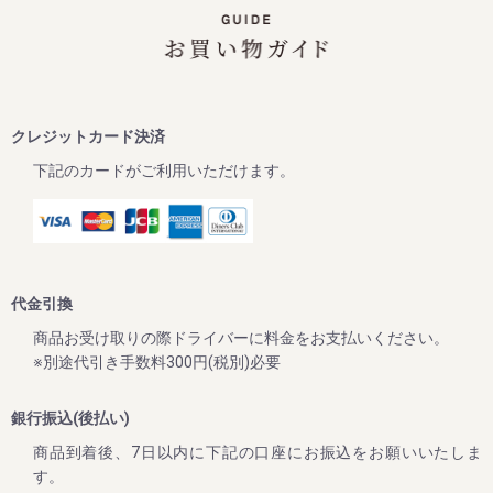
この度、ご家庭用梅干1kg×2個セットが大変お得にお買い求
めいただけるお買い得企画を開催します。また、期間中当企
画の商品をご購入いただいたお客様全員に「金山寺味噌」も
プレゼント！
ぜひお得なこの機会に本場紀州南高梅の梅干しをご賞味くだ
クレジットカード決済
下記のカードがご利用いただけます。
2024/10/01
【2024年10月1日より】原料価格高騰に伴う納入価格変更に
ついて
平素は格別のご高配を賜り厚く御礼申し上げます。
先日よりメールマガジンやLINE公式アカウント等でご案内を
代金引換
させていただいておりましたが、本年度の青梅が近年にない
大凶作となり、また原料価格の高騰、資材、運搬費、人件費
商品お受け取りの際ドライバーに料金をお支払いください。
全てにおいての値上げなどにより、価格の見直しを余儀なく
※別途代引き手数料300円(税別)必要
される状況となりました。
銀行振込(後払い)
皆様への誠に心苦しいお願い事ではございますが、2024年
10月1日より商品の価格改正（値上げ）を行わせていただき
商品到着後、7日以内に下記の口座にお振込をお願いいたしま
ますので、何卒ご理解くださいますようお願い申し上げま
す。