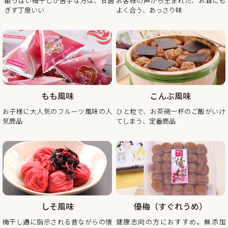
酸っぱい梅干しが苦手な方は、甘過
お客様の声から生まれた、お酒にも
ぎず丁度いい
よく合う、あっさり味
2025/11/21
年末年始期間中の営業日の営業のお知らせ
平素は格別のご高配を賜り厚く御礼申し上げます。
表記の件、下記の通りご案内させていただきます。
何かとご迷惑をお掛け致しますが、何卒ご理解とご協力を賜
りますよう宜しくお願い致します。
もも風味
こんぶ風味
2025年12月20日（土曜日）お正月前出荷ご注文受付最終日
お子様に大人気のフルーツ風味の人
ひと粒で、お茶碗一杯のご飯がいけ
※2025年12月20日（土曜日）以降の注文分は2026年1月6日
気商品
てしまう、定番商品
（火曜日）以降の出荷。
2025年12月26日（金曜日）
最終出荷日
2025年12月28日（土曜日）～ 2026年1月4日（日曜
日） 休 業 日
2026年1月5日（月曜
日） 平常通り営業
しそ風味
優梅（すぐれうめ）
※出荷開始は2026年1月6日（火曜日）より順次発送。
梅干し通に指示される昔ながらの懐
健康志向の方におすすめ。無添加
休業日後は、大変混雑が予想されますのであらかじめのご注