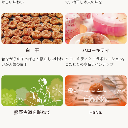
かしい味わい
で、梅干し本来の味を
2025/11/10
秋・冬の梅干しお買い得企画を開催！2025年最終セール
この度、ご家庭用梅干1kg×2個セットが大変お得にお買い求
めいただけるお買い得企画を開催します。また、期間中当企
画の商品をご購入いただいたお客様全員に「金山寺味噌」も
白 干
ハローキティ
プレゼント！
昔ながらのすっぱさと懐かしい味わ
ハローキティとコラボレーション。
昨年の100年に1度の梅の大凶作に続き、和歌山県全体で今年
いが人気の白干
こだわりの商品ラインナップ
の4月に降った雹（ひょう）被害により、2年連続の梅の大凶
作となり梅の収量は例年の半分〜3割となりました。そんな
中でも天災にも負けず強く育った梅を皆さまの元へお届けし
たい、そんな想いから秋冬のお買い得企画を開催させていた
2025/08/29
熊野古道を訪ねて
HaNa.
大好評!!夏の紀州南高梅お買い得企画を9月30日まで延長しま
す
この度、オンラインショップでの梅の販売数量を確保できま