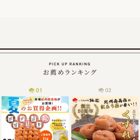
したので、ご家庭用梅干1kg×2個セットが大変お得にお買い
求めいただける夏のお買い得企画を9月30日（火）まで延長
2025/07/30
カムチャッカ半島付近でおきた地震の津波による商品配送遅
延について
2025年7月30日にカムチャッカ半島付近で起きた地震による
津波の影響で、物流がストップしてしまい、納期通りに商品
をお届けすることが現状困難となってしまっております。
従いまして商品到着まで通常よりお時間を頂戴する事となっ
2025/06/14
梅の大凶作にも負けず紀州南高梅の「夏のお買い得企画」開
催!!
この度、ご家庭用梅干1kg×2個セットが大変お得にお買い求
めいただける夏のお買い得企画を8月31日（日）まで開催さ