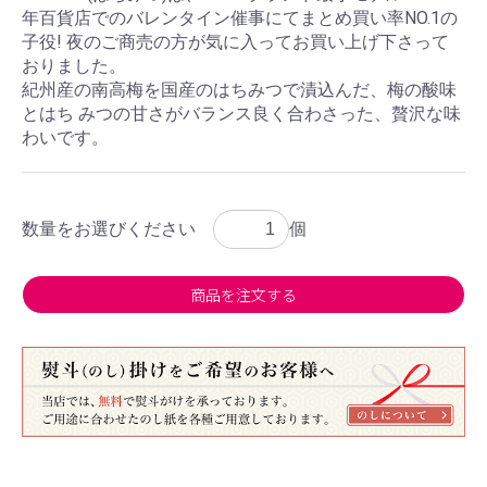
年百貨店でのバレンタイン催事にてまとめ買い率NO.1の
子役! 夜のご商売の方が気に入ってお買い上げ下さって
おりました。
紀州産の南高梅を国産のはちみつで漬込んだ、梅の酸味
とはち みつの甘さがバランス良く合わさった、贅沢な味
わいです。
数量をお選びください
個
商品を注文する