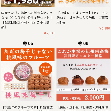
2025/02/01
紀州南高梅がお買い得な春の花まつり企画 & ご購入でポイン
【お料理にもよく合う】熊野古道を
国産うなぎの蒲焼×紀州南高梅のう
ト5倍プレゼントのダブルキャンペーン開催！！
訪ねて はちみつ入り味梅 ご家庭
な梅（うなうめ）相性抜群セット｜
用1kg
【配送日指定不可・代引き不可商
この度、ご家庭用梅干1kg×2個セットが大変お得にお買い求
品】
￥3,780
めいただけるお買い得企画を開催させていただきます。ま
￥2,138
た、期間中当企画の商品をご購入いただいたお客様全員に
「梅エキス飴」もプレゼント！
さらにダブルキャンペーンとして、今ならショップ内の全商
品を対象にご購入時に通常のポイント5倍プレゼント！
ぜひお得なこの機会に本場紀州南高梅の梅干しをご賞味くだ
2025/01/06
2025年新春梅干しお買得企画のご案内｜紀州南高梅ご家庭用
1kg×2個セットを税込・送料込みのお買い得価格にて販売
この度、ご家庭用梅干1kg×2個セットが大変お得にお買い求
めいただけるお買い得企画を開催します。また、期間中当企
画の商品をご購入いただいたお客様全員に「梅エキス飴」も
【桃風味のフルーツです】熊野古道
【税込・送料込（北海道・沖縄を除
プレゼント！