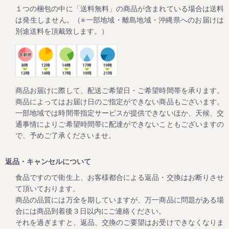
１つの梱包の中に「送料無料」の商品が含まれている場合は送料
これからますます暑くなりますので、外作業やスポーツ時の
塩分補給や友達との話題に。
は発生しません。（※一部地域・離島地域・沖縄県へのお届けは
一度食べると超しょっぱいけど病みつきになると、リピータ
別途送料を頂戴致します。）
2024/02/01
ご家庭用の梅干しが大変お買い得な「春の花まつり企画」を
開催！
商品お届けに際して、配送ご希望日・ご希望時間帯を承ります。
商品によってはお届け日のご指定ができない商品もございます。
毎年大好評をいただいてる梅企画です。
一部地域では時間帯指定サービスが提供できないほか、天候、交
期間は２月１日よりスタート。
通事情によりご希望時間帯に配達ができないこともございますの
ご家庭用の紀州南高梅がお得にお買い求めいただけます。
で、予めご了承くださいませ。
さらに今回もキャンペーン期間中にお買上げいただいたお客
様全員に「梅エキス飴」をプレゼントします。
返品・キャンセルについて
食品ですので衛生上、お客様都合による返品・交換はお断りさせ
て頂いております。
2023/10/12
商品の品質には万全を期していますが、万一商品に問題がある場
高級南高梅がお買い得！秋・冬お買い得キャンペーン開催
合には商品到着後３日以内にご連絡ください。
（12月25日まで）
それを過ぎますと、返品、交換のご要望はお受けできなくなりま