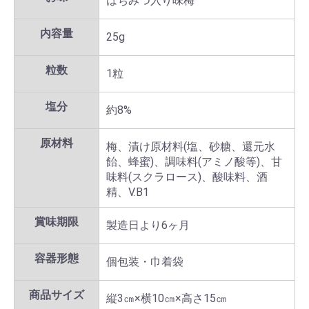
はちみつ入り味梅
内容量
25g
粒数
1粒
塩分
約8%
原材料
梅、漬け原材料(塩、砂糖、還元水
飴、蜂蜜)、調味料(アミノ酸等)、甘
味料(スクラロース)、酸味料、酒
精、V.B1
賞味期限
製造日より6ヶ月
容器形態
個包装・巾着袋
商品サイズ
縦3㎝×横10㎝×高さ15㎝