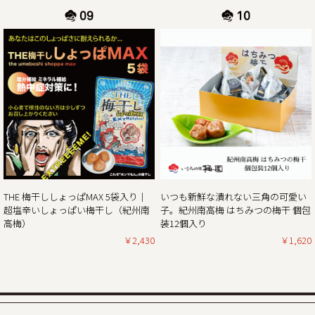
休業日後は、大変混雑が予想されますのであらかじめのご注
2024/11/01
11月1日より当ショップのお買い物で「ポイント5倍付与キャ
ンペーン」開催!!
平素は格別のご高配を賜り厚く御礼申し上げます。
現在、毎年大好評いただいている「秋・冬お買い得企画」を
開催しておりますが、合わせて11月1日より当ショップのお
買い物で通常のポイント5倍付与キャンペーンを開催してお
ります。
THE 梅干ししょっぱMAX 5袋入り｜
いつも新鮮な潰れない三角の可愛い
（ポイントは商品の税別価格を元に計算しております）
超塩辛いしょっぱい梅干し（紀州南
子。紀州南高梅 はちみつの梅干 個包
とてもお得なダブルキャンペーンとなっていますので、ぜひ
高梅）
装12個入り
この機会にほんまもんの梅の味「紀州南高梅」をご賞味くだ
￥2,430
￥1,620
2024/10/25
秋・冬の梅干しお買い得企画を開催！2024年最終セール