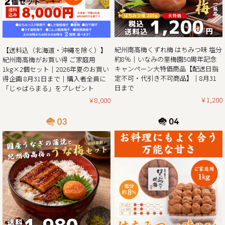
せていただきます。また、期間中当企画の商品をご購入いた
だいたお客様全員に和歌山県北山村が原産のじゃばらを使っ
たジュース「じゃばらまる」もプレゼント！
昨年の100年に1度の梅の大凶作に続き、和歌山県全体で今年
紀州南高梅くずれ梅 はちみつ味 塩分
【送料込（北海道・沖縄を除く）】
の4月に降った雹（ひょう）被害により、2年連続の梅の大凶
約8％｜いなみの里梅園50周年記念
紀州南高梅がお買い得 ご家庭用
作となり梅の収量は例年の半分〜3割の見込みとなりまし
キャンペーン大特価商品【配送日指
1kg×2個セット｜2026年夏のお買い
た。そんな中でも天災にも負けず強く育った梅を皆さまの元
定不可・代引き不可商品】｜8月31
得企画 8月31日まで｜購入者全員に
へお届けしたい、そんな想いから夏のお買い得企画を開催さ
日まで
「じゃばらまる」をプレゼント
￥1,200
￥8,000
2025/05/13
生クリームぱんだ感謝還元セール!!｜生クリームぱんだ21個
セットを大特価販売中!!
皆さまに親しまれた和歌山のジャイアントパンダが6月で中
国に返還となります。
「今までありがとう」の感謝を気持ちを込めて、生クリーム
ぱんだ感謝還元セールを開催させていただきます。
生クリームぱんだ21個セットが大特価!!ぜひこの機会をお見