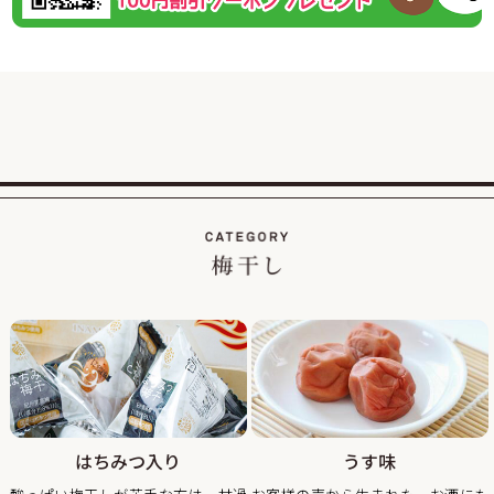
2026/02/01
紀州南高梅のご家庭用が大変お得な梅まつり企画を開
催！
この度、ご家庭用梅干1kg×2個セットが税込・送料込み8000
円と大変お得にお買い求めいただける大人気のお買い得企画
を開催します。
また、期間中当企画の商品をご購入いただいたお客様全員に
「梅エキス飴」もプレゼント！
2026/01/19
【当社創立50周年記念キャンペーン】紀州南高梅のくずれ梅
を大特価、送料込・税込1,200円で販売！
平素は格別のご高配を賜り厚く御礼申し上げます。
おかげさまで当社は創立50周年を迎え、皆さまへの感謝の気
持ちを込めて、【当社創立50周年記念キャンペーン】紀州南
高梅のくずれ梅を大特価、送料込・税込1,200円で販売させ
ていただきます。
はちみつ入り
うす味
見た目が少し崩れただけで味は一級品のくずれ梅をぜひこの