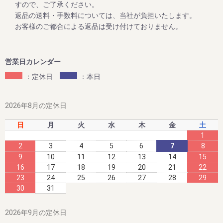
この度、2023年12月25日までの期間中、高級南高梅のご家
すので、ご了承ください。
庭用梅干1kg×2個セットと1kg×3個セットが大変お得にお買
返品の送料・手数料については、当社が負担いたします。
い求めいただけるお買い得企画を開催します。また、期間中
お客様のご都合による返品は受け付けておりません。
当企画の商品をご購入いただいたお客様全員に「金山寺み
そ」もプレゼント！
ぜひお得なこの機会に本場紀州南高梅の梅干しをご賞味くだ
営業日カレンダー
：定休日
：本日
2023/06/09
夏のお買い得企画 ～夏のダブル企画のご案内～
2026年8月の定休日
毎年大好評をいただいてる梅企画です。
日
月
火
水
木
金
土
期間は８月末まで。
1
2
3
4
5
6
7
8
9
10
11
12
13
14
15
16
17
18
19
20
21
22
2023/06/09
23
24
25
26
27
28
29
30
31
新梅ご予約開始！ ～夏のダブル企画のご案内～
８月末までに早期ご予約承り中!!
2026年9月の定休日