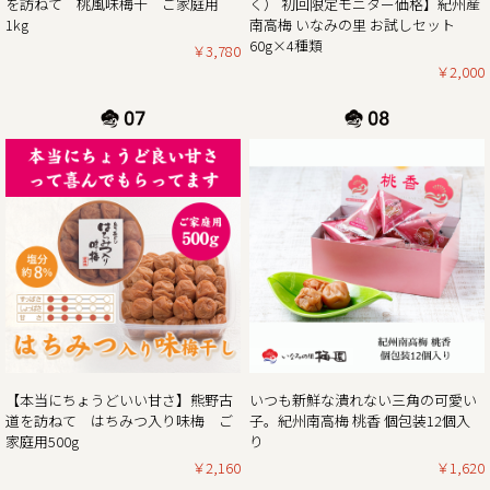
を訪ねて 桃風味梅干 ご家庭用
く） 初回限定モニター価格】紀州産
ぜひお得なこの機会に本場紀州南高梅の梅干しをご賞味くだ
1kg
南高梅 いなみの里 お試しセット
60g×4種類
￥3,780
￥2,000
2024/12/13
年末年始期間中の営業日の営業のお知らせ
平素は格別のご高配を賜り厚く御礼申し上げます。
表記の件、下記の通りご案内させていただきます。
何かとご迷惑をお掛け致しますが、何卒ご理解とご協力を賜
りますよう宜しくお願い致します。
2024年12月21日（土曜日）お正月前出荷ご注文受付最終日
※2024年12月21日（土曜日）以降の注文分は2025年1月7日
（火曜日）以降の出荷。
2024年12月27日（金曜日）
最終出荷日
【本当にちょうどいい甘さ】熊野古
いつも新鮮な潰れない三角の可愛い
2024年12月29日（日曜日）～ 2025年1月5日（日曜
道を訪ねて はちみつ入り味梅 ご
子。紀州南高梅 桃香 個包装12個入
日） 休 業 日
家庭用500g
り
2025年1月6日（月曜
￥2,160
￥1,620
日） 平常通り営業
※出荷開始は2025年1月7日（火曜日）より順次発送。