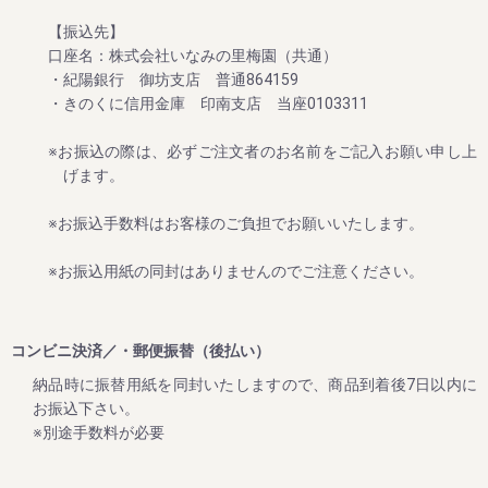
【振込先】
2024/06/12
口座名：株式会社いなみの里梅園（共通）
・紀陽銀行 御坊支店 普通864159
夏のお買い得企画：ご家庭用梅干しが大変お買い得！ ～夏
のダブル企画のご案内～
・きのくに信用金庫 印南支店 当座0103311
毎年大好評をいただいてる梅企画です。
※お振込の際は、必ずご注文者のお名前をご記入お願い申し上
これからますます暑くなりますが、夏バテ・熱中症対策にぜ
げます。
ひご賞味ください。
期間は８月末まで。
※お振込手数料はお客様のご負担でお願いいたします。
※お振込用紙の同封はありませんのでご注意ください。
2024/06/12
新梅ご予約開始！ ～夏のダブル企画のご案内～
コンビニ決済／・郵便振替（後払い）
８月末までに早期ご予約承り中!!
納品時に振替用紙を同封いたしますので、商品到着後7日以内に
今まさに収穫中の2024年の梅干しを、昔ながらのしそ味で漬
お振込下さい。
け込んだ、紀州南高梅 しそ漬け 1.2kg。
※別途手数料が必要
いつもご愛顧いただいている皆様に、いち早くお届けした