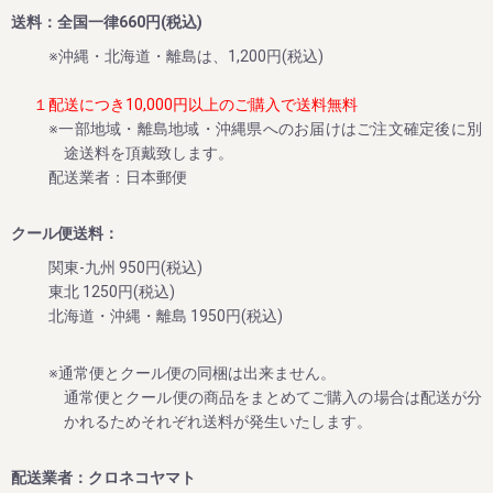
い!!
送料：全国一律660円(税込)
そんな想いで、今年も早期ご予約スタート!!!!
※沖縄・北海道・離島は、1,200円(税込)
１配送につき10,000円以上のご購入で送料無料
2024/06/04
※一部地域・離島地域・沖縄県へのお届けはご注文確定後に別
途送料を頂戴致します。
新食感冷凍スイーツ「生クリームぱんだ」の販売を再開しま
配送業者：日本郵便
した
平素は格別のご高配を賜り厚く御礼申し上げます。
クール便送料：
今回、生クリームぱんだ（青うめ、柚子、みかん味）の販売
を再開させていただきました。
関東-九州 950円(税込)
これから暑い日々が続きますので、ぜひ和歌山特産品の冷た
東北 1250円(税込)
北海道・沖縄・離島 1950円(税込)
2024/05/28
※通常便とクール便の同梱は出来ません。
オンラインショップで「THE梅干ししょっぱMAX」の販売開
通常便とクール便の商品をまとめてご購入の場合は配送が分
始のお知らせ
かれるためそれぞれ送料が発生いたします。
平素は格別のご高配を賜り厚く御礼申し上げます。
今回、塩分20%超えの超しょっぱい梅干し「THE梅干ししょ
配送業者：クロネコヤマト
っぱMAX」をオンラインショップでも販売致します。