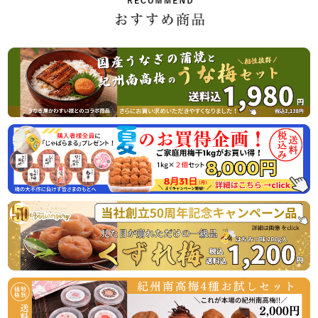
休業日後は、大変混雑が予想されますのであらかじめのご注
2026/07/01
ご家庭用の紀州南高梅がお買い得「夏のお買い得企画」開始
のお知らせ
この度、オンラインショップでの梅の販売数量を確保できま
したので、ご家庭用梅干1kg×2個セットが大変お得にお買い
求めいただける夏のお買い得企画を8月31日（月）まで開催
させていただきます。
またご購入者様特典として「じゃばらまる」を1本プレゼン
トさせていただきます。この機会にぜひご賞味くださいま
2026/04/06
うなぎ屋かわすい様とのコラボ商品！国産うなぎと梅の相性
抜群！うな梅セットの販売開始
国産うなぎの蒲焼と山椒、最高級の紀州南高梅がセットにな