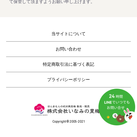
5月8日(月曜日) ～
て保管して頂ますようお願い申し上げます。
休業日後は、大変混雑が予想されますのであらかじめのご注
当サイトについて
2023/02/01
コロナ終息祈願「梅まつり企画」開催！
お問い合わせ
毎年大好評をいただいてる梅企画です。
期間は２月１日よりスタート。
特定商取引法に基づく表記
ご家庭用の紀州南高梅がお得にお買い求めいただけます。
さらに今回もキャンペーン期間中にお買上げいただいたお客
様全員に「梅エキス飴」をプレゼントします。
プライバシーポリシー
2022/11/25
年末年始期間中の営業日の営業のお知らせ
Copyright © 2005-2021
平素は格別のご高配を賜り厚く御礼申し上げます。
表記の件、下記の通りご案内させていただきます。
何かとご迷惑をお掛け致しますが、何卒ご理解とご協力を賜