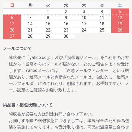
今まさに収穫中の梅干しを、昔ながらのしそ味で漬け込ん
日
月
火
水
木
金
土
だ、紀州南高梅 しそ漬け 1.2kg。
1
2
3
4
5
6
7
8
9
10
11
12
いつもご愛顧いただいている皆様に、いち早くお届けした
い!!
13
14
15
16
17
18
19
20
21
22
23
24
25
26
そんな想いで、今年も早期ご予約スタート!!!!
27
28
29
30
メールについて
2023/04/26
連絡先に「yahoo.co.jp」及び「携帯電話メール」をご利用のお客
様から「当店からのメールが届かない」とのご報告をよくお受け
ゴールデンウィークの営業のお知らせ
します。Yahooメールには、「迷惑メールフィルター」という機
平素は格別のご高配を賜り厚く御礼申し上げます。
能があり、迷惑メールと判断されたメールは、自動的に「迷惑メ
表記の件、下記の通りご案内させていただきます。
ールフォルダ」に移されたり、削除されます。お手数ですが、メ
何かとご迷惑をお掛け致しますが、何卒ご理解とご協力を賜
ール設定のご確認をお願い致します。
りますよう宜しくお願い致します。
【休業日】
納品書・梱包状態について
4月29日(土曜日) 、 4月30日（日曜日）
領収書が必要な方は別途お問い合わせ下さい。
5月3日(水曜日) ～ ５月7日（日曜日）
お届けする際の梱包状態につきましては、環境保全のため簡易包
【平常通り営業】
装を実施しております。お受け取り後は、商品の温度帯に合わせ