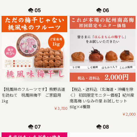
「梅エキス飴」もプレゼント！
さらにダブルキャンペーンとして、今ならショップ内の全商
品を対象にご購入時に通常のポイント5倍プレゼント！
ぜひお得なこの機会に本場紀州南高梅の梅干しをご賞味くだ
2025/01/06
2025年新春梅干しお買得企画のご案内｜紀州南高梅ご家庭用
1kg×2個セットを税込・送料込みのお買い得価格にて販売
この度、ご家庭用梅干1kg×2個セットが大変お得にお買い求
めいただけるお買い得企画を開催します。また、期間中当企
画の商品をご購入いただいたお客様全員に「梅エキス飴」も
【桃風味のフルーツです】熊野古道
【税込・送料込（北海道・沖縄を除
プレゼント！
を訪ねて 桃風味梅干 ご家庭用
く） 初回限定モニター価格】紀州産
ぜひお得なこの機会に本場紀州南高梅の梅干しをご賞味くだ
1kg
南高梅 いなみの里 お試しセット
60g×4種類
￥3,780
￥2,000
2024/12/13
年末年始期間中の営業日の営業のお知らせ