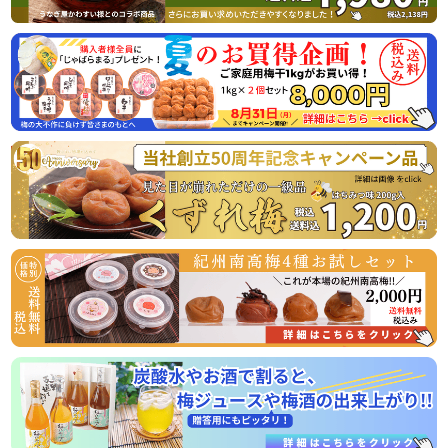
のお知らせ
この度、オンラインショップでの梅の販売数量を確保できま
したので、ご家庭用梅干1kg×2個セットが大変お得にお買い
求めいただける夏のお買い得企画を8月31日（月）まで開催
させていただきます。
またご購入者様特典として「じゃばらまる」を1本プレゼン
トさせていただきます。この機会にぜひご賞味くださいま
2026/04/06
うなぎ屋かわすい様とのコラボ商品！国産うなぎと梅の相性
抜群！うな梅セットの販売開始
国産うなぎの蒲焼と山椒、最高級の紀州南高梅がセットにな
った、相性抜群の商品です！
常温商品のため、お届け後すぐお召し上がりいただけますの
2026/03/31
ゴールデンウイークの営業のお知らせ