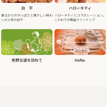
めいただけるお買い得企画を開催します。また、期間中当企
画の商品をご購入いただいたお客様全員に「金山寺味噌」も
白 干
ハローキティ
プレゼント！
昔ながらのすっぱさと懐かしい味わ
ハローキティとコラボレーション。
昨年の100年に1度の梅の大凶作に続き、和歌山県全体で今年
いが人気の白干
こだわりの商品ラインナップ
の4月に降った雹（ひょう）被害により、2年連続の梅の大凶
作となり梅の収量は例年の半分〜3割となりました。そんな
中でも天災にも負けず強く育った梅を皆さまの元へお届けし
たい、そんな想いから秋冬のお買い得企画を開催させていた
2025/08/29
熊野古道を訪ねて
HaNa.
大好評!!夏の紀州南高梅お買い得企画を9月30日まで延長しま
す
この度、オンラインショップでの梅の販売数量を確保できま
したので、ご家庭用梅干1kg×2個セットが大変お得にお買い
求めいただける夏のお買い得企画を9月30日（火）まで延長
2025/07/30
カムチャッカ半島付近でおきた地震の津波による商品配送遅