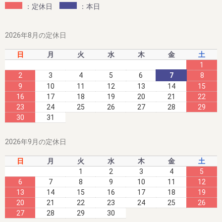
：定休日
：本日
2023/06/09
夏のお買い得企画 ～夏のダブル企画のご案内～
2026年8月の定休日
毎年大好評をいただいてる梅企画です。
日
月
火
水
木
金
土
期間は８月末まで。
1
2
3
4
5
6
7
8
9
10
11
12
13
14
15
16
17
18
19
20
21
22
2023/06/09
23
24
25
26
27
28
29
30
31
新梅ご予約開始！ ～夏のダブル企画のご案内～
８月末までに早期ご予約承り中!!
2026年9月の定休日
今まさに収穫中の梅干しを、昔ながらのしそ味で漬け込ん
日
月
火
水
木
金
土
だ、紀州南高梅 しそ漬け 1.2kg。
1
2
3
4
5
6
7
8
9
10
11
12
いつもご愛顧いただいている皆様に、いち早くお届けした
い!!
13
14
15
16
17
18
19
20
21
22
23
24
25
26
そんな想いで、今年も早期ご予約スタート!!!!
27
28
29
30