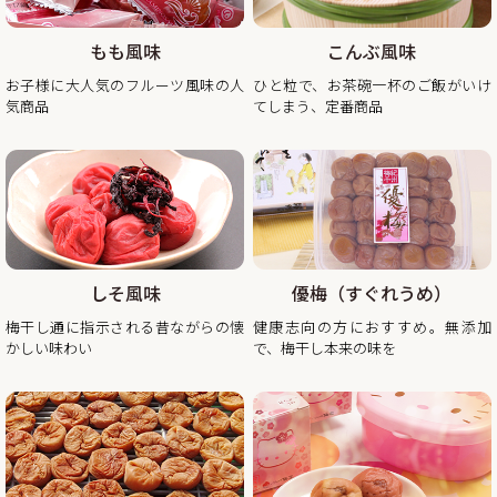
何かとご迷惑をお掛け致しますが、何卒ご理解とご協力を賜
りますよう宜しくお願い致します。
もも風味
こんぶ風味
2025年12月20日（土曜日）お正月前出荷ご注文受付最終日
お子様に大人気のフルーツ風味の人
ひと粒で、お茶碗一杯のご飯がいけ
※2025年12月20日（土曜日）以降の注文分は2026年1月6日
気商品
てしまう、定番商品
（火曜日）以降の出荷。
2025年12月26日（金曜日）
最終出荷日
2025年12月28日（土曜日）～ 2026年1月4日（日曜
日） 休 業 日
2026年1月5日（月曜
日） 平常通り営業
しそ風味
優梅（すぐれうめ）
※出荷開始は2026年1月6日（火曜日）より順次発送。
梅干し通に指示される昔ながらの懐
健康志向の方におすすめ。無添加
休業日後は、大変混雑が予想されますのであらかじめのご注
かしい味わい
で、梅干し本来の味を
2025/11/10
秋・冬の梅干しお買い得企画を開催！2025年最終セール
この度、ご家庭用梅干1kg×2個セットが大変お得にお買い求