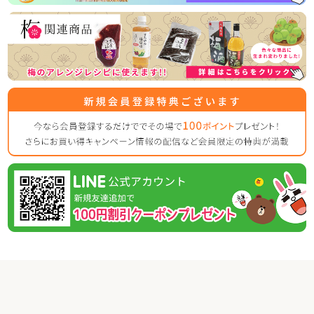
平素は格別のご高配を賜り厚く御礼申し上げます。
表記の件、下記の通りご案内させていただきます。
何かとご迷惑をお掛け致しますが、何卒ご理解とご協力を賜
りますよう宜しくお願い致します。
【休業日】
4月29日(水曜日)
5月2日(土曜日) ～ 5月6日（水曜日）
【平常通り営業】
5月7日(木曜日) ～
休業日後は、大変混雑が予想されますのであらかじめのご注
2026/02/01
紀州南高梅のご家庭用が大変お得な梅まつり企画を開
催！
この度、ご家庭用梅干1kg×2個セットが税込・送料込み8000
円と大変お得にお買い求めいただける大人気のお買い得企画
を開催します。