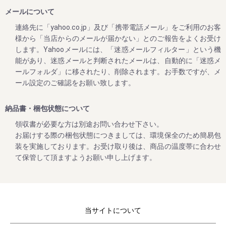
メールについて
2023/04/26
連絡先に「yahoo.co.jp」及び「携帯電話メール」をご利用のお客
様から「当店からのメールが届かない」とのご報告をよくお受け
ゴールデンウィークの営業のお知らせ
します。Yahooメールには、「迷惑メールフィルター」という機
平素は格別のご高配を賜り厚く御礼申し上げます。
能があり、迷惑メールと判断されたメールは、自動的に「迷惑メ
表記の件、下記の通りご案内させていただきます。
ールフォルダ」に移されたり、削除されます。お手数ですが、メ
何かとご迷惑をお掛け致しますが、何卒ご理解とご協力を賜
ール設定のご確認をお願い致します。
りますよう宜しくお願い致します。
【休業日】
納品書・梱包状態について
4月29日(土曜日) 、 4月30日（日曜日）
領収書が必要な方は別途お問い合わせ下さい。
5月3日(水曜日) ～ ５月7日（日曜日）
お届けする際の梱包状態につきましては、環境保全のため簡易包
【平常通り営業】
装を実施しております。お受け取り後は、商品の温度帯に合わせ
5月8日(月曜日) ～
て保管して頂ますようお願い申し上げます。
休業日後は、大変混雑が予想されますのであらかじめのご注
当サイトについて
2023/02/01