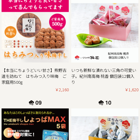
平素は格別のご高配を賜り厚く御礼申し上げます。
表記の件、下記の通りご案内させていただきます。
何かとご迷惑をお掛け致しますが、何卒ご理解とご協力を賜
りますよう宜しくお願い致します。
2024年12月21日（土曜日）お正月前出荷ご注文受付最終日
※2024年12月21日（土曜日）以降の注文分は2025年1月7日
（火曜日）以降の出荷。
2024年12月27日（金曜日）
最終出荷日
【本当にちょうどいい甘さ】熊野古
いつも新鮮な潰れない三角の可愛い
2024年12月29日（日曜日）～ 2025年1月5日（日曜
道を訪ねて はちみつ入り味梅 ご
子。紀州南高梅 桃香 個包装12個入
日） 休 業 日
家庭用500g
り
2025年1月6日（月曜
￥2,160
￥1,620
日） 平常通り営業
※出荷開始は2025年1月7日（火曜日）より順次発送。
休業日後は、大変混雑が予想されますのであらかじめのご注
2024/11/01
11月1日より当ショップのお買い物で「ポイント5倍付与キャ