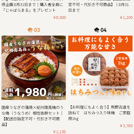
た。そんな中でも天災にも負けず強く育った梅を皆さまの元
定不可・代引き不可商品】｜8月31
得企画 8月31日まで｜購入者全員に
へお届けしたい、そんな想いから夏のお買い得企画を開催さ
日まで
「じゃばらまる」をプレゼント
￥1,200
￥8,000
2025/05/13
生クリームぱんだ感謝還元セール!!｜生クリームぱんだ21個
セットを大特価販売中!!
皆さまに親しまれた和歌山のジャイアントパンダが6月で中
国に返還となります。
「今までありがとう」の感謝を気持ちを込めて、生クリーム
ぱんだ感謝還元セールを開催させていただきます。
生クリームぱんだ21個セットが大特価!!ぜひこの機会をお見
2025/02/01
紀州南高梅がお買い得な春の花まつり企画 & ご購入でポイン
【お料理にもよく合う】熊野古道を
国産うなぎの蒲焼×紀州南高梅のう
ト5倍プレゼントのダブルキャンペーン開催！！
訪ねて はちみつ入り味梅 ご家庭
な梅（うなうめ）相性抜群セット｜
用1kg
【配送日指定不可・代引き不可商
この度、ご家庭用梅干1kg×2個セットが大変お得にお買い求
品】
￥3,780
めいただけるお買い得企画を開催させていただきます。ま
￥2,138
た、期間中当企画の商品をご購入いただいたお客様全員に