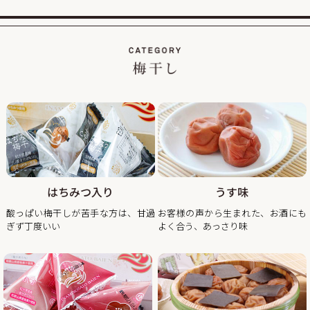
また、期間中当企画の商品をご購入いただいたお客様全員に
「梅エキス飴」もプレゼント！
2026/01/19
【当社創立50周年記念キャンペーン】紀州南高梅のくずれ梅
を大特価、送料込・税込1,200円で販売！
平素は格別のご高配を賜り厚く御礼申し上げます。
おかげさまで当社は創立50周年を迎え、皆さまへの感謝の気
持ちを込めて、【当社創立50周年記念キャンペーン】紀州南
高梅のくずれ梅を大特価、送料込・税込1,200円で販売させ
ていただきます。
はちみつ入り
うす味
見た目が少し崩れただけで味は一級品のくずれ梅をぜひこの
酸っぱい梅干しが苦手な方は、甘過
お客様の声から生まれた、お酒にも
ぎず丁度いい
よく合う、あっさり味
2025/11/21
年末年始期間中の営業日の営業のお知らせ
平素は格別のご高配を賜り厚く御礼申し上げます。
表記の件、下記の通りご案内させていただきます。