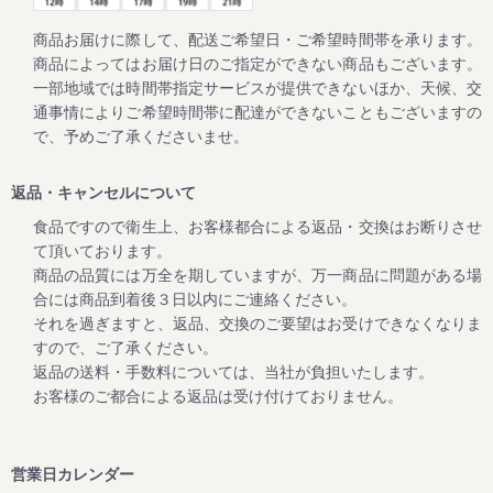
ご家庭用の梅干しが大変お買い得な「春の花まつり企画」を
開催！
商品お届けに際して、配送ご希望日・ご希望時間帯を承ります。
商品によってはお届け日のご指定ができない商品もございます。
毎年大好評をいただいてる梅企画です。
一部地域では時間帯指定サービスが提供できないほか、天候、交
期間は２月１日よりスタート。
通事情によりご希望時間帯に配達ができないこともございますの
ご家庭用の紀州南高梅がお得にお買い求めいただけます。
で、予めご了承くださいませ。
さらに今回もキャンペーン期間中にお買上げいただいたお客
様全員に「梅エキス飴」をプレゼントします。
返品・キャンセルについて
食品ですので衛生上、お客様都合による返品・交換はお断りさせ
て頂いております。
2023/10/12
商品の品質には万全を期していますが、万一商品に問題がある場
高級南高梅がお買い得！秋・冬お買い得キャンペーン開催
合には商品到着後３日以内にご連絡ください。
（12月25日まで）
それを過ぎますと、返品、交換のご要望はお受けできなくなりま
この度、2023年12月25日までの期間中、高級南高梅のご家
すので、ご了承ください。
庭用梅干1kg×2個セットと1kg×3個セットが大変お得にお買
返品の送料・手数料については、当社が負担いたします。
い求めいただけるお買い得企画を開催します。また、期間中
お客様のご都合による返品は受け付けておりません。
当企画の商品をご購入いただいたお客様全員に「金山寺み
そ」もプレゼント！
ぜひお得なこの機会に本場紀州南高梅の梅干しをご賞味くだ
営業日カレンダー