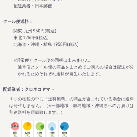
新食感冷凍スイーツ「生クリームぱんだ」の販売を再開しま
配送業者：日本郵便
した
平素は格別のご高配を賜り厚く御礼申し上げます。
クール便送料：
今回、生クリームぱんだ（青うめ、柚子、みかん味）の販売
を再開させていただきました。
関東-九州 950円(税込)
これから暑い日々が続きますので、ぜひ和歌山特産品の冷た
東北 1250円(税込)
北海道・沖縄・離島 1950円(税込)
2024/05/28
※通常便とクール便の同梱は出来ません。
オンラインショップで「THE梅干ししょっぱMAX」の販売開
通常便とクール便の商品をまとめてご購入の場合は配送が分
始のお知らせ
かれるためそれぞれ送料が発生いたします。
平素は格別のご高配を賜り厚く御礼申し上げます。
今回、塩分20%超えの超しょっぱい梅干し「THE梅干ししょ
配送業者：クロネコヤマト
っぱMAX」をオンラインショップでも販売致します。
１つの梱包の中に「送料無料」の商品が含まれている場合は送料
これからますます暑くなりますので、外作業やスポーツ時の
塩分補給や友達との話題に。
は発生しません。（※一部地域・離島地域・沖縄県へのお届けは
一度食べると超しょっぱいけど病みつきになると、リピータ
別途送料を頂戴致します。）
2024/02/01