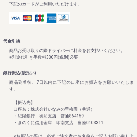
下記のカードがご利用いただけます。
2024/10/01
【2024年10月1日より】原料価格高騰に伴う納入価格変更に
ついて
平素は格別のご高配を賜り厚く御礼申し上げます。
先日よりメールマガジンやLINE公式アカウント等でご案内を
代金引換
させていただいておりましたが、本年度の青梅が近年にない
大凶作となり、また原料価格の高騰、資材、運搬費、人件費
商品お受け取りの際ドライバーに料金をお支払いください。
全てにおいての値上げなどにより、価格の見直しを余儀なく
※別途代引き手数料300円(税別)必要
される状況となりました。
銀行振込(後払い)
皆様への誠に心苦しいお願い事ではございますが、2024年
10月1日より商品の価格改正（値上げ）を行わせていただき
商品到着後、7日以内に下記の口座にお振込をお願いいたしま
ますので、何卒ご理解くださいますようお願い申し上げま
す。
【振込先】
2024/06/12
口座名：株式会社いなみの里梅園（共通）
・紀陽銀行 御坊支店 普通864159
夏のお買い得企画：ご家庭用梅干しが大変お買い得！ ～夏
のダブル企画のご案内～
・きのくに信用金庫 印南支店 当座0103311
毎年大好評をいただいてる梅企画です。
※お振込の際は、必ずご注文者のお名前をご記入お願い申し上