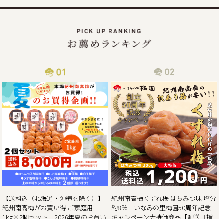
延について
2025年7月30日にカムチャッカ半島付近で起きた地震による
津波の影響で、物流がストップしてしまい、納期通りに商品
をお届けすることが現状困難となってしまっております。
従いまして商品到着まで通常よりお時間を頂戴する事となっ
2025/06/14
梅の大凶作にも負けず紀州南高梅の「夏のお買い得企画」開
催!!
この度、ご家庭用梅干1kg×2個セットが大変お得にお買い求
めいただける夏のお買い得企画を8月31日（日）まで開催さ
せていただきます。また、期間中当企画の商品をご購入いた
だいたお客様全員に和歌山県北山村が原産のじゃばらを使っ
たジュース「じゃばらまる」もプレゼント！
昨年の100年に1度の梅の大凶作に続き、和歌山県全体で今年
紀州南高梅くずれ梅 はちみつ味 塩分
【送料込（北海道・沖縄を除く）】
の4月に降った雹（ひょう）被害により、2年連続の梅の大凶
約8％｜いなみの里梅園50周年記念
紀州南高梅がお買い得 ご家庭用
作となり梅の収量は例年の半分〜3割の見込みとなりまし
キャンペーン大特価商品【配送日指
1kg×2個セット｜2026年夏のお買い