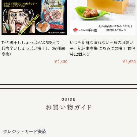
ンペーン」開催!!
平素は格別のご高配を賜り厚く御礼申し上げます。
現在、毎年大好評いただいている「秋・冬お買い得企画」を
開催しておりますが、合わせて11月1日より当ショップのお
買い物で通常のポイント5倍付与キャンペーンを開催してお
ります。
THE 梅干ししょっぱMAX 5袋入り｜
いつも新鮮な潰れない三角の可愛い
（ポイントは商品の税別価格を元に計算しております）
超塩辛いしょっぱい梅干し（紀州南
子。紀州南高梅 はちみつの梅干 個包
とてもお得なダブルキャンペーンとなっていますので、ぜひ
高梅）
装12個入り
この機会にほんまもんの梅の味「紀州南高梅」をご賞味くだ
￥2,430
￥1,620
2024/10/25
秋・冬の梅干しお買い得企画を開催！2024年最終セール
この度、ご家庭用梅干1kg×2個セットが大変お得にお買い求
めいただけるお買い得企画を開催します。また、期間中当企
画の商品をご購入いただいたお客様全員に「金山寺味噌」も
プレゼント！
ぜひお得なこの機会に本場紀州南高梅の梅干しをご賞味くだ
クレジットカード決済