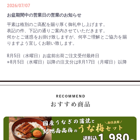
2026/07/07
お盆期間中の営業日の営業のお知らせ
平素は格別のご高配を賜り厚く御礼申し上げます。
表記の件、下記の通りご案内させていただきます。
何かとご迷惑をお掛け致しますが、何卒ご理解とご協力を賜
りますよう宜しくお願い致します。
8月5日（水曜日）お盆前出荷ご注文受付最終日
※8月5日（水曜日）以降の注文分は8月17日（月曜日）以降
の出荷。
8月10日（月曜日） 最終出荷日
8月11日（火曜日）～ 8月16日（日曜日） 休 業 日
8月17日（月曜日） 平常通り営業
休業日後は、大変混雑が予想されますのであらかじめのご注
2026/07/01
ご家庭用の紀州南高梅がお買い得「夏のお買い得企画」開始