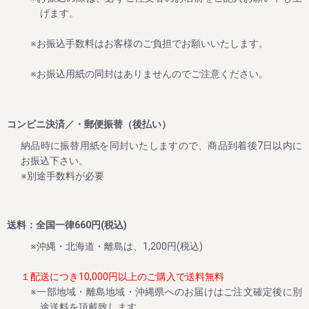
これからますます暑くなりますが、夏バテ・熱中症対策にぜ
げます。
ひご賞味ください。
期間は８月末まで。
※お振込手数料はお客様のご負担でお願いいたします。
※お振込用紙の同封はありませんのでご注意ください。
2024/06/12
新梅ご予約開始！ ～夏のダブル企画のご案内～
コンビニ決済／・郵便振替（後払い）
８月末までに早期ご予約承り中!!
納品時に振替用紙を同封いたしますので、商品到着後7日以内に
今まさに収穫中の2024年の梅干しを、昔ながらのしそ味で漬
お振込下さい。
け込んだ、紀州南高梅 しそ漬け 1.2kg。
※別途手数料が必要
いつもご愛顧いただいている皆様に、いち早くお届けした
い!!
送料：全国一律660円(税込)
そんな想いで、今年も早期ご予約スタート!!!!
※沖縄・北海道・離島は、1,200円(税込)
１配送につき10,000円以上のご購入で送料無料
2024/06/04
※一部地域・離島地域・沖縄県へのお届けはご注文確定後に別
途送料を頂戴致します。