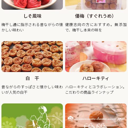
2026年1月5日（月曜
日） 平常通り営業
しそ風味
優梅（すぐれうめ）
※出荷開始は2026年1月6日（火曜日）より順次発送。
梅干し通に指示される昔ながらの懐
健康志向の方におすすめ。無添加
休業日後は、大変混雑が予想されますのであらかじめのご注
かしい味わい
で、梅干し本来の味を
2025/11/10
秋・冬の梅干しお買い得企画を開催！2025年最終セール
この度、ご家庭用梅干1kg×2個セットが大変お得にお買い求
めいただけるお買い得企画を開催します。また、期間中当企
画の商品をご購入いただいたお客様全員に「金山寺味噌」も
白 干
ハローキティ
プレゼント！
昔ながらのすっぱさと懐かしい味わ
ハローキティとコラボレーション。
昨年の100年に1度の梅の大凶作に続き、和歌山県全体で今年
いが人気の白干
こだわりの商品ラインナップ
の4月に降った雹（ひょう）被害により、2年連続の梅の大凶
作となり梅の収量は例年の半分〜3割となりました。そんな
中でも天災にも負けず強く育った梅を皆さまの元へお届けし
たい、そんな想いから秋冬のお買い得企画を開催させていた