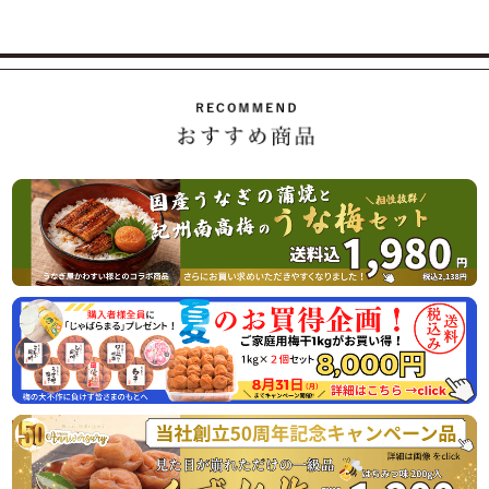
の出荷。
8月10日（月曜日） 最終出荷日
8月11日（火曜日）～ 8月16日（日曜日） 休 業 日
8月17日（月曜日） 平常通り営業
休業日後は、大変混雑が予想されますのであらかじめのご注
2026/07/01
ご家庭用の紀州南高梅がお買い得「夏のお買い得企画」開始
のお知らせ
この度、オンラインショップでの梅の販売数量を確保できま
したので、ご家庭用梅干1kg×2個セットが大変お得にお買い
求めいただける夏のお買い得企画を8月31日（月）まで開催
させていただきます。
またご購入者様特典として「じゃばらまる」を1本プレゼン
トさせていただきます。この機会にぜひご賞味くださいま