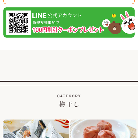
5月7日(木曜日) ～
休業日後は、大変混雑が予想されますのであらかじめのご注
2026/02/01
紀州南高梅のご家庭用が大変お得な梅まつり企画を開
催！
この度、ご家庭用梅干1kg×2個セットが税込・送料込み8000
円と大変お得にお買い求めいただける大人気のお買い得企画
を開催します。
また、期間中当企画の商品をご購入いただいたお客様全員に
「梅エキス飴」もプレゼント！
2026/01/19
【当社創立50周年記念キャンペーン】紀州南高梅のくずれ梅
を大特価、送料込・税込1,200円で販売！
平素は格別のご高配を賜り厚く御礼申し上げます。
おかげさまで当社は創立50周年を迎え、皆さまへの感謝の気