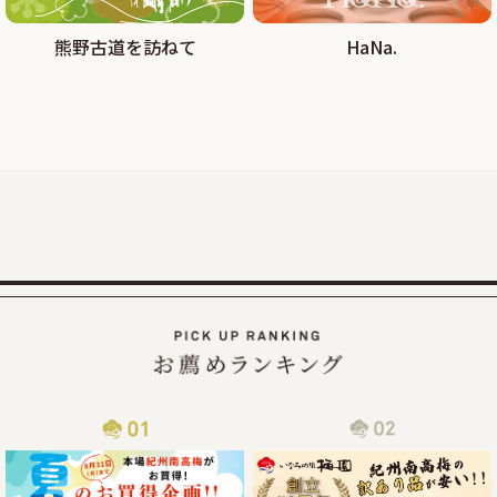
2025/08/29
熊野古道を訪ねて
HaNa.
大好評!!夏の紀州南高梅お買い得企画を9月30日まで延長しま
す
この度、オンラインショップでの梅の販売数量を確保できま
したので、ご家庭用梅干1kg×2個セットが大変お得にお買い
求めいただける夏のお買い得企画を9月30日（火）まで延長
2025/07/30
カムチャッカ半島付近でおきた地震の津波による商品配送遅
延について
2025年7月30日にカムチャッカ半島付近で起きた地震による
津波の影響で、物流がストップしてしまい、納期通りに商品
をお届けすることが現状困難となってしまっております。
従いまして商品到着まで通常よりお時間を頂戴する事となっ
2025/06/14