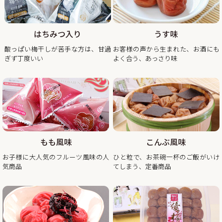
持ちを込めて、【当社創立50周年記念キャンペーン】紀州南
高梅のくずれ梅を大特価、送料込・税込1,200円で販売させ
ていただきます。
はちみつ入り
うす味
見た目が少し崩れただけで味は一級品のくずれ梅をぜひこの
酸っぱい梅干しが苦手な方は、甘過
お客様の声から生まれた、お酒にも
ぎず丁度いい
よく合う、あっさり味
2025/11/21
年末年始期間中の営業日の営業のお知らせ
平素は格別のご高配を賜り厚く御礼申し上げます。
表記の件、下記の通りご案内させていただきます。
何かとご迷惑をお掛け致しますが、何卒ご理解とご協力を賜
りますよう宜しくお願い致します。
もも風味
こんぶ風味
2025年12月20日（土曜日）お正月前出荷ご注文受付最終日
お子様に大人気のフルーツ風味の人
ひと粒で、お茶碗一杯のご飯がいけ
※2025年12月20日（土曜日）以降の注文分は2026年1月6日
気商品
てしまう、定番商品
（火曜日）以降の出荷。
2025年12月26日（金曜日）
最終出荷日
2025年12月28日（土曜日）～ 2026年1月4日（日曜
日） 休 業 日