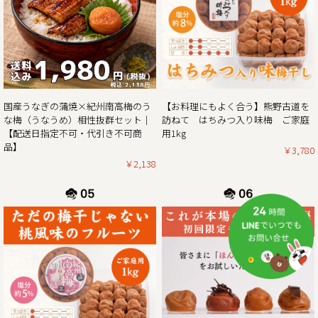
「今までありがとう」の感謝を気持ちを込めて、生クリーム
ぱんだ感謝還元セールを開催させていただきます。
生クリームぱんだ21個セットが大特価!!ぜひこの機会をお見
2025/02/01
紀州南高梅がお買い得な春の花まつり企画 & ご購入でポイン
【お料理にもよく合う】熊野古道を
国産うなぎの蒲焼×紀州南高梅のう
ト5倍プレゼントのダブルキャンペーン開催！！
訪ねて はちみつ入り味梅 ご家庭
な梅（うなうめ）相性抜群セット｜
用1kg
【配送日指定不可・代引き不可商
この度、ご家庭用梅干1kg×2個セットが大変お得にお買い求
品】
￥3,780
めいただけるお買い得企画を開催させていただきます。ま
￥2,138
た、期間中当企画の商品をご購入いただいたお客様全員に
「梅エキス飴」もプレゼント！
さらにダブルキャンペーンとして、今ならショップ内の全商
品を対象にご購入時に通常のポイント5倍プレゼント！
ぜひお得なこの機会に本場紀州南高梅の梅干しをご賞味くだ
2025/01/06
2025年新春梅干しお買得企画のご案内｜紀州南高梅ご家庭用