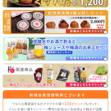
2026/04/06
うなぎ屋かわすい様とのコラボ商品！国産うなぎと梅の相性
抜群！うな梅セットの販売開始
国産うなぎの蒲焼と山椒、最高級の紀州南高梅がセットにな
った、相性抜群の商品です！
常温商品のため、お届け後すぐお召し上がりいただけますの
2026/03/31
ゴールデンウイークの営業のお知らせ
平素は格別のご高配を賜り厚く御礼申し上げます。
表記の件、下記の通りご案内させていただきます。
何かとご迷惑をお掛け致しますが、何卒ご理解とご協力を賜
りますよう宜しくお願い致します。
【休業日】
4月29日(水曜日)
5月2日(土曜日) ～ 5月6日（水曜日）
【平常通り営業】