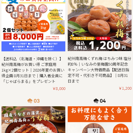
梅の大凶作にも負けず紀州南高梅の「夏のお買い得企画」開
催!!
この度、ご家庭用梅干1kg×2個セットが大変お得にお買い求
めいただける夏のお買い得企画を8月31日（日）まで開催さ
せていただきます。また、期間中当企画の商品をご購入いた
だいたお客様全員に和歌山県北山村が原産のじゃばらを使っ
たジュース「じゃばらまる」もプレゼント！
昨年の100年に1度の梅の大凶作に続き、和歌山県全体で今年
紀州南高梅くずれ梅 はちみつ味 塩分
【送料込（北海道・沖縄を除く）】
の4月に降った雹（ひょう）被害により、2年連続の梅の大凶
約8％｜いなみの里梅園50周年記念
紀州南高梅がお買い得 ご家庭用
作となり梅の収量は例年の半分〜3割の見込みとなりまし
キャンペーン大特価商品【配送日指
1kg×2個セット｜2026年夏のお買い
た。そんな中でも天災にも負けず強く育った梅を皆さまの元
定不可・代引き不可商品】｜8月31
得企画 8月31日まで｜購入者全員に
へお届けしたい、そんな想いから夏のお買い得企画を開催さ
日まで
「じゃばらまる」をプレゼント
￥1,200
￥8,000
2025/05/13
生クリームぱんだ感謝還元セール!!｜生クリームぱんだ21個
セットを大特価販売中!!
皆さまに親しまれた和歌山のジャイアントパンダが6月で中
国に返還となります。