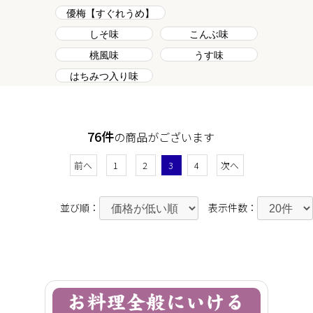
優梅【すぐれうめ】
しそ味
こんぶ味
桃風味
うす味
はちみつ入り味
76件
の商品がございます
前へ
1
2
3
4
次へ
並び順：
表示件数：